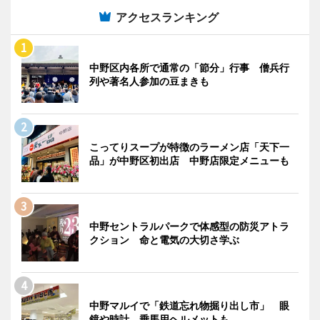
アクセスランキング
中野区内各所で通常の「節分」行事 僧兵行
列や著名人参加の豆まきも
こってりスープが特徴のラーメン店「天下一
品」が中野区初出店 中野店限定メニューも
中野セントラルパークで体感型の防災アトラ
クション 命と電気の大切さ学ぶ
中野マルイで「鉄道忘れ物掘り出し市」 眼
鏡や時計、乗馬用ヘルメットも