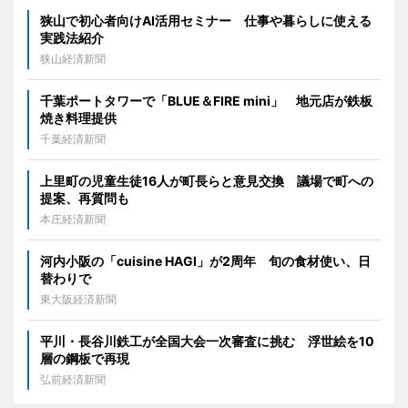
狭山で初心者向けAI活用セミナー 仕事や暮らしに使える
実践法紹介
狭山経済新聞
千葉ポートタワーで「BLUE＆FIRE mini」 地元店が鉄板
焼き料理提供
千葉経済新聞
上里町の児童生徒16人が町長らと意見交換 議場で町への
提案、再質問も
本庄経済新聞
河内小阪の「cuisine HAGI」が2周年 旬の食材使い、日
替わりで
東大阪経済新聞
平川・長谷川鉄工が全国大会一次審査に挑む 浮世絵を10
層の鋼板で再現
弘前経済新聞