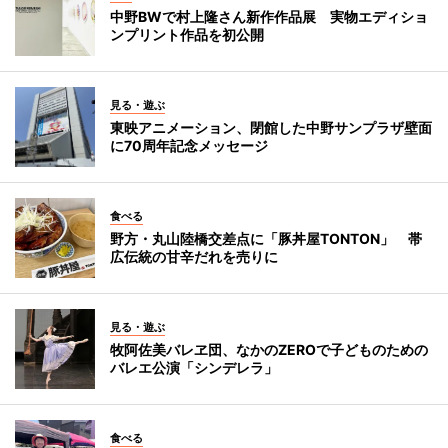
中野BWで村上隆さん新作作品展 実物エディショ
ンプリント作品を初公開
見る・遊ぶ
東映アニメーション、閉館した中野サンプラザ壁面
に70周年記念メッセージ
食べる
野方・丸山陸橋交差点に「豚丼屋TONTON」 帯
広伝統の甘辛だれを売りに
見る・遊ぶ
牧阿佐美バレヱ団、なかのZEROで子どものための
バレエ公演「シンデレラ」
食べる