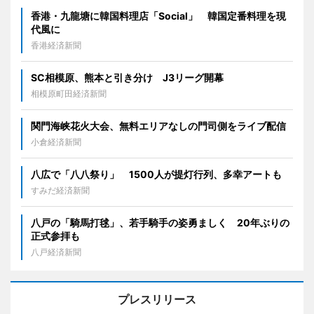
香港・九龍塘に韓国料理店「Social」 韓国定番料理を現
代風に
香港経済新聞
SC相模原、熊本と引き分け J3リーグ開幕
相模原町田経済新聞
関門海峡花火大会、無料エリアなしの門司側をライブ配信
小倉経済新聞
八広で「八八祭り」 1500人が提灯行列、多幸アートも
すみだ経済新聞
八戸の「騎馬打毬」、若手騎手の姿勇ましく 20年ぶりの
正式参拝も
八戸経済新聞
プレスリリース