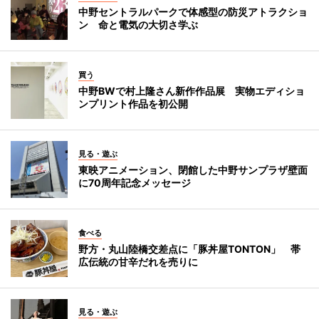
中野セントラルパークで体感型の防災アトラクショ
ン 命と電気の大切さ学ぶ
買う
中野BWで村上隆さん新作作品展 実物エディショ
ンプリント作品を初公開
見る・遊ぶ
東映アニメーション、閉館した中野サンプラザ壁面
に70周年記念メッセージ
食べる
野方・丸山陸橋交差点に「豚丼屋TONTON」 帯
広伝統の甘辛だれを売りに
見る・遊ぶ