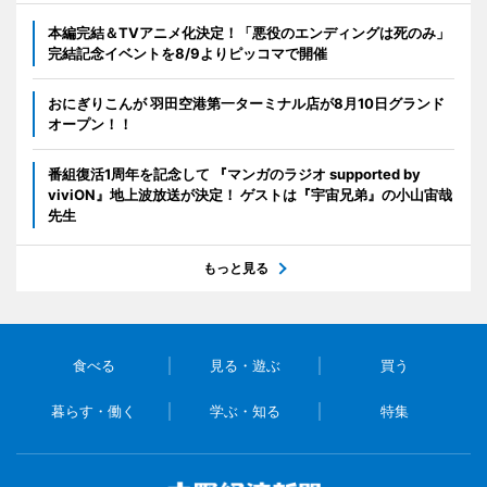
本編完結＆TVアニメ化決定！「悪役のエンディングは死のみ」
完結記念イベントを8/9よりピッコマで開催
おにぎりこんが 羽田空港第一ターミナル店が8月10日グランド
オープン！！
番組復活1周年を記念して 『マンガのラジオ supported by
viviON』地上波放送が決定！ ゲストは『宇宙兄弟』の小山宙哉
先生
もっと見る
食べる
見る・遊ぶ
買う
暮らす・働く
学ぶ・知る
特集