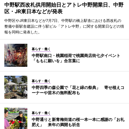
中野駅西改札供用開始日とアトレ中野開業日、中野
区・JR東日本などが発表
中野区やJR東日本などが7月7日、中野駅の橋上駅舎における西改札の
整備や新駅舎建設に伴う駅ビル「アトレ中野」に関する開業日などの情
報を同時に発表した。
暮らす・働く
中野駅南口・桃園稲荷で桃園商店街七夕イベント
「ももに願いを」合言葉に
暮らす・働く
中野四季の森公園で「花と緑の祭典」 寄せ植えコ
ーナーや苗木の無料配布も
暮らす・働く
中野通りと新青梅街道の桜一本一本に感謝の「お礼
肥え」 来年の満開も祈念