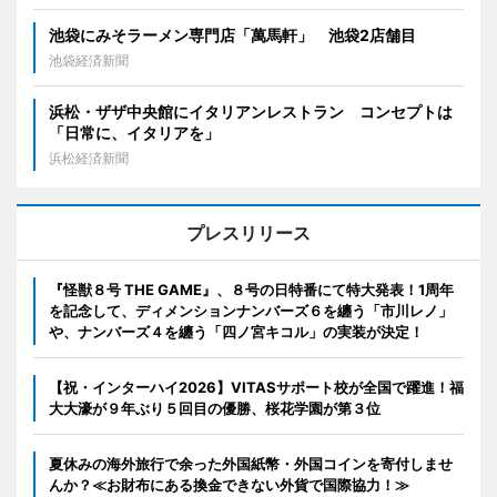
池袋にみそラーメン専門店「萬馬軒」 池袋2店舗目
池袋経済新聞
浜松・ザザ中央館にイタリアンレストラン コンセプトは
「日常に、イタリアを」
浜松経済新聞
プレスリリース
『怪獣８号 THE GAME』、８号の日特番にて特大発表！1周年
を記念して、ディメンションナンバーズ６を纏う「市川レノ」
や、ナンバーズ４を纏う「四ノ宮キコル」の実装が決定！
【祝・インターハイ2026】VITASサポート校が全国で躍進！福
大大濠が９年ぶり５回目の優勝、桜花学園が第３位
夏休みの海外旅行で余った外国紙幣・外国コインを寄付しませ
んか？≪お財布にある換金できない外貨で国際協力！≫