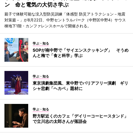
ン 命と電気の大切さ学ぶ
親子で体験可能な没入型防災訓練「体感型 防災アトラクション－地震
対策篇－」が8月22日、中野セントラルパーク（中野区中野4）サウス
棟地下1階・カンファレンスホールで開催される。
学ぶ・知る
SOPが南中野で「サイエンスクッキング」 そうめ
んと梅で「食と科学」学ぶ
学ぶ・知る
東京演劇集団風、東中野でバリアフリー演劇 ギリ
シャ悲劇「ヘカベ」題材に
学ぶ・知る
野方駅近くのカフェ「デイリーコーヒースタンド」
で立川志の太郎さんが落語会