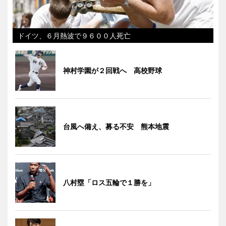
ドイツ、６月熱波で９６００人死亡
神村学園が２回戦へ 高校野球
台風へ備え、募る不安 熊本地震
八村塁「ロス五輪で１勝を」