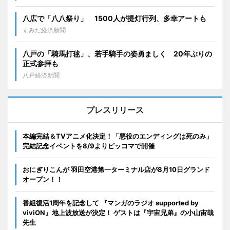
八広で「八八祭り」 1500人が提灯行列、多幸アートも
すみだ経済新聞
八戸の「騎馬打毬」、若手騎手の姿勇ましく 20年ぶりの
正式参拝も
八戸経済新聞
プレスリリース
本編完結＆TVアニメ化決定！「悪役のエンディングは死のみ」
完結記念イベントを8/9よりピッコマで開催
おにぎりこんが 羽田空港第一ターミナル店が8月10日グランド
オープン！！
番組復活1周年を記念して 『マンガのラジオ supported by
viviON』地上波放送が決定！ ゲストは『宇宙兄弟』の小山宙哉
先生