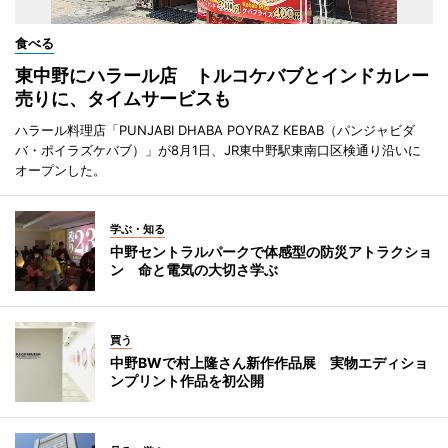
食べる
東中野にハラール店 トルコケバブとインドカレー
売りに、タイムサービスも
ハラール料理店「PUNJABI DHABA POYRAZ KEBAB（パンジャビダ
バ・ポイラズケバブ）」が8月1日、JR東中野駅東南口区検通り沿いに
オープンした。
学ぶ・知る
中野セントラルパークで体感型の防災アトラクショ
ン 命と電気の大切さ学ぶ
買う
中野BWで村上隆さん新作作品展 実物エディショ
ンプリント作品を初公開