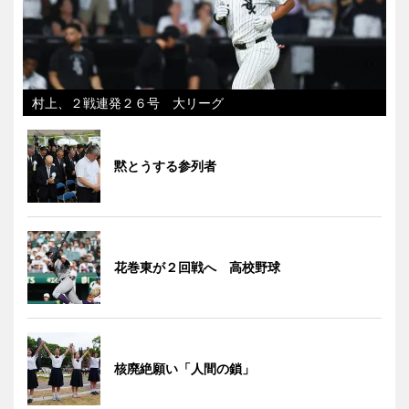
村上、２戦連発２６号 大リーグ
黙とうする参列者
花巻東が２回戦へ 高校野球
核廃絶願い「人間の鎖」