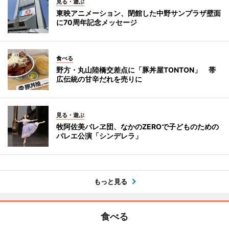
見る・遊ぶ
東映アニメーション、閉館した中野サンプラザ壁面
に70周年記念メッセージ
食べる
野方・丸山陸橋交差点に「豚丼屋TONTON」 帯
広伝統の甘辛だれを売りに
見る・遊ぶ
牧阿佐美バレヱ団、なかのZEROで子どものための
バレエ公演「シンデレラ」
もっと見る
食べる