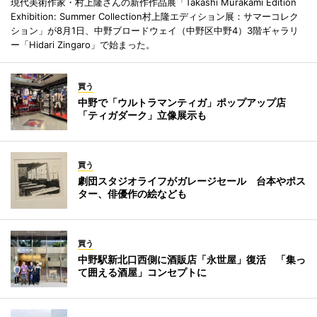
現代美術作家・村上隆さんの新作作品展「Takashi Murakami Edition
Exhibition: Summer Collection村上隆エディション展：サマーコレク
ション」が8月1日、中野ブロードウェイ（中野区中野4）3階ギャラリ
ー「Hidari Zingaro」で始まった。
買う
中野で「ウルトラマンティガ」ポップアップ店
「ティガダーク」立像展示も
買う
劇団スタジオライフがガレージセール 台本やポス
ター、俳優作の絵なども
買う
中野駅新北口西側に酒販店「永世屋」復活 「集っ
て囲える酒屋」コンセプトに