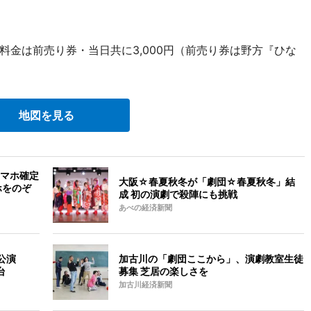
金は前売り券・当日共に3,000円（前売り券は野方『ひな
。
地図を見る
マホ確定
大阪☆春夏秋冬が「劇団☆春夏秋冬」結
ホをのぞ
成 初の演劇で殺陣にも挑戦
あべの経済新聞
公演
加古川の「劇団ここから」、演劇教室生徒
台
募集 芝居の楽しさを
加古川経済新聞