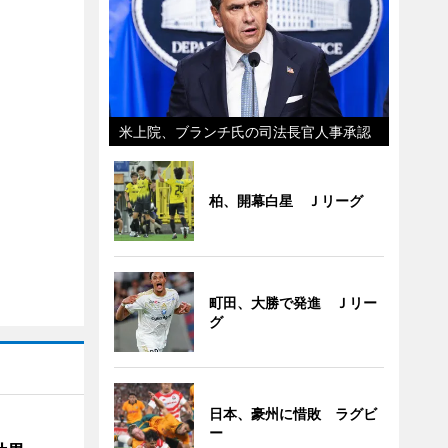
米上院、ブランチ氏の司法長官人事承認
柏、開幕白星 Ｊリーグ
町田、大勝で発進 Ｊリー
グ
日本、豪州に惜敗 ラグビ
ー