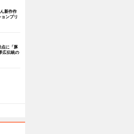
さん新作作
ションプリ
差点に「豚
 帯広伝統の