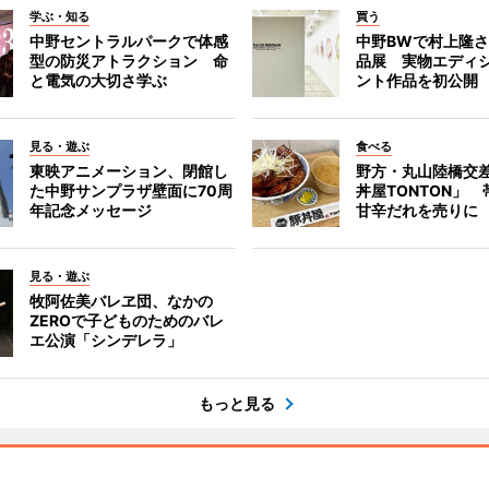
学ぶ・知る
買う
中野セントラルパークで体感
中野BWで村上隆
型の防災アトラクション 命
品展 実物エディ
と電気の大切さ学ぶ
ント作品を初公開
見る・遊ぶ
食べる
東映アニメーション、閉館し
野方・丸山陸橋交
た中野サンプラザ壁面に70周
丼屋TONTON」
年記念メッセージ
甘辛だれを売りに
見る・遊ぶ
牧阿佐美バレヱ団、なかの
ZEROで子どものためのバレ
エ公演「シンデレラ」
もっと見る