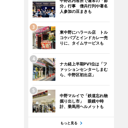
中野区内各所で通常の「節
分」行事 僧兵行列や著名
人参加の豆まきも
東中野にハラール店 トル
コケバブとインドカレー売
りに、タイムサービスも
ナカ経上半期PV1位は「フ
ァッションセンターしまむ
ら、中野区初出店」
中野マルイで「鉄道忘れ物
掘り出し市」 眼鏡や時
計、乗馬用ヘルメットも
もっと見る