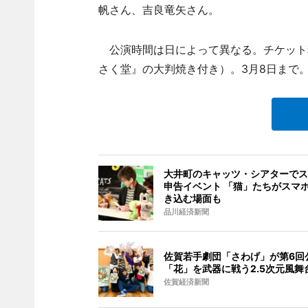
帆さん、吉良竜矢さん。
公演時間は日によって異なる。チケット料
さく堂』の大判焼き付き）。3月8日まで
大井町のキャッツ・シアターでス
申告イベント 「猫」たちがスマ
き込む場面も
品川経済新聞
佐賀若手劇団「さわげ」が第6回
「花」を武器に戦う2.5次元風舞
佐賀経済新聞