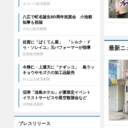
ヨコハマ経済新聞
八広で町名誕生60周年祝賀会 小池都
知事も祝福
すみだ経済新聞
佐賀に「ばくてん屋」 「シルク・ド
最新ニ
ゥ・ソレイユ」元パフォーマーが指導
佐賀経済新聞
今帰仁・上運天に「ナギッコ」 島ラッ
キョウやモズクの加工品販売
やんばる経済新聞
沼津「淡島ホテル」が夏限定イベント
イラストサービスや星空観望会など
沼津経済新聞
プレスリリース