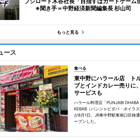
ブシロード木谷社長「目指すはカードゲーム
※聞き手＝中野経済新聞編集長 杉山司
もっと見る
ュース
食べる
東中野にハラール店 ト
ブとインドカレー売りに
サービスも
ハラール料理店「PUNJABI DHABA 
KEBAB（パンジャビダバ・ポイラ
が8月1日、JR東中野駅東南口区検
ープンした。