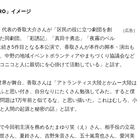
RO」イメージ
月、代表の香取大介さんが「区民の役に立つ劇団を創
［広告］
た同劇団。「彩誘記」「真田十勇志」「夜霧のベル
に続き5作目となる本公演で、香取さんが本作の脚本・演出も
、中野の地域イベントボランティアやまちづくり協議会など
コニコと人に親切にを心掛けて活動している」と話す。
世界が舞台。香取さんは「アトランティス大陸とかムー大陸は
ふと思い付き、自分なりにたくさん勉強してみた。すると僕
会問題は1万年前と似てるな、と思い描いた。これはむしろ、小
と人間の起源と秘密の話」と話す。
で今回初主演を務めるたまゆり笑（え）さん、相手役の立花
世さん、夏鈴さん、吉野朱音さん、五十嵐育也さん、愛河美