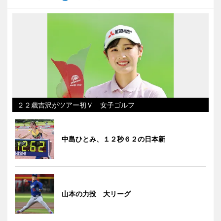
２２歳吉沢がツアー初Ｖ 女子ゴルフ
中島ひとみ、１２秒６２の日本新
山本の力投 大リーグ