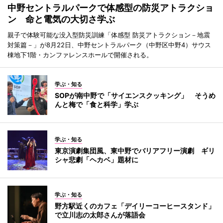
中野セントラルパークで体感型の防災アトラクショ
ン 命と電気の大切さ学ぶ
親子で体験可能な没入型防災訓練「体感型 防災アトラクション－地震
対策篇－」が8月22日、中野セントラルパーク（中野区中野4）サウス
棟地下1階・カンファレンスホールで開催される。
学ぶ・知る
SOPが南中野で「サイエンスクッキング」 そうめ
んと梅で「食と科学」学ぶ
学ぶ・知る
東京演劇集団風、東中野でバリアフリー演劇 ギリ
シャ悲劇「ヘカベ」題材に
学ぶ・知る
野方駅近くのカフェ「デイリーコーヒースタンド」
で立川志の太郎さんが落語会