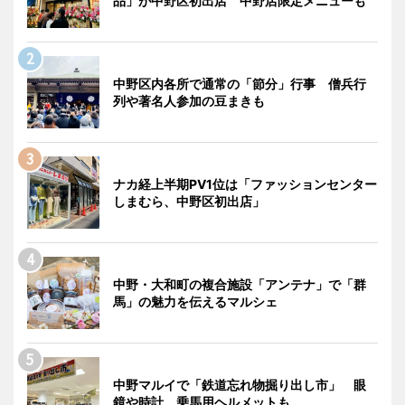
品」が中野区初出店 中野店限定メニューも
中野区内各所で通常の「節分」行事 僧兵行
列や著名人参加の豆まきも
ナカ経上半期PV1位は「ファッションセンター
しまむら、中野区初出店」
中野・大和町の複合施設「アンテナ」で「群
馬」の魅力を伝えるマルシェ
中野マルイで「鉄道忘れ物掘り出し市」 眼
鏡や時計、乗馬用ヘルメットも