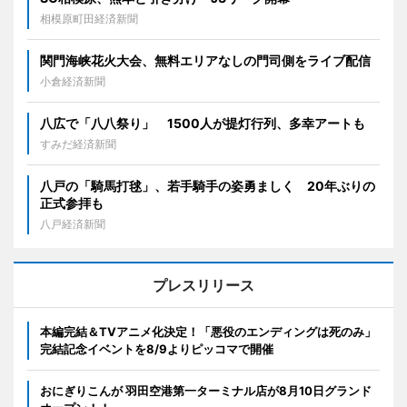
相模原町田経済新聞
関門海峡花火大会、無料エリアなしの門司側をライブ配信
小倉経済新聞
八広で「八八祭り」 1500人が提灯行列、多幸アートも
すみだ経済新聞
八戸の「騎馬打毬」、若手騎手の姿勇ましく 20年ぶりの
正式参拝も
八戸経済新聞
プレスリリース
本編完結＆TVアニメ化決定！「悪役のエンディングは死のみ」
完結記念イベントを8/9よりピッコマで開催
おにぎりこんが 羽田空港第一ターミナル店が8月10日グランド