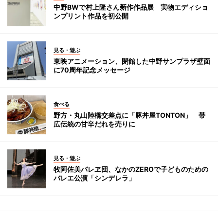
中野BWで村上隆さん新作作品展 実物エディショ
ンプリント作品を初公開
見る・遊ぶ
東映アニメーション、閉館した中野サンプラザ壁面
に70周年記念メッセージ
食べる
野方・丸山陸橋交差点に「豚丼屋TONTON」 帯
広伝統の甘辛だれを売りに
見る・遊ぶ
牧阿佐美バレヱ団、なかのZEROで子どものための
バレエ公演「シンデレラ」