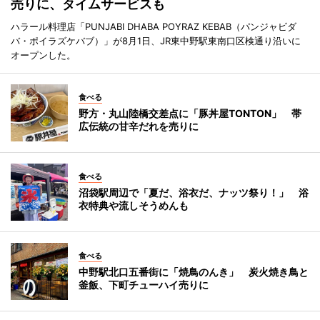
売りに、タイムサービスも
ハラール料理店「PUNJABI DHABA POYRAZ KEBAB（パンジャビダ
バ・ポイラズケバブ）」が8月1日、JR東中野駅東南口区検通り沿いに
オープンした。
食べる
野方・丸山陸橋交差点に「豚丼屋TONTON」 帯
広伝統の甘辛だれを売りに
食べる
沼袋駅周辺で「夏だ、浴衣だ、ナッツ祭り！」 浴
衣特典や流しそうめんも
食べる
中野駅北口五番街に「焼鳥のんき」 炭火焼き鳥と
釜飯、下町チューハイ売りに