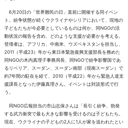
6月20日の「世界難民の日」直前に開催する同イベン
ト。紛争状態が続くウクライナやシリアにおいて、現地の
子どもたちが今必要としているものは何か、同NGOの活
動状況の報告を含め、どのような支援が必要かを考える。
登壇者は、アフリカ、中南米、ウズベキスタンを担当し、
2011（平成23）年から東日本緊急復興支援部長を務めた
同NGOの木内真理子事務局長、同NGOで紛争影響国であ
るリベリア、スーダン、スーダン南部（現南スーダン）で
約7年間の駐在を経て、2010（平成22）年から緊急人道支
援課長となった伊藤真理さん。イベントは対談形式で行
う。
同NGO広報担当の市山志保さんは「長引く紛争、勃発
する武力衝突で最も大きな影響を受けるのは子どもたち。
現在、ウクライナの子どもの2人に1人が家を追われたとい