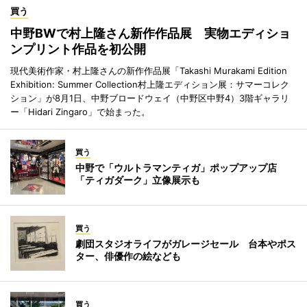
買う
中野BWで村上隆さん新作作品展 実物エディショ
ンプリント作品を初公開
現代美術作家・村上隆さんの新作作品展「Takashi Murakami Edition
Exhibition: Summer Collection村上隆エディション展：サマーコレク
ション」が8月1日、中野ブロードウェイ（中野区中野4）3階ギャラリ
ー「Hidari Zingaro」で始まった。
買う
中野で「ウルトラマンティガ」ポップアップ店
「ティガダーク」立像展示も
買う
劇団スタジオライフがガレージセール 台本やポス
ター、俳優作の絵なども
買う