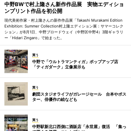
中野BWで村上隆さん新作作品展 実物エディショ
ンプリント作品を初公開
現代美術作家・村上隆さんの新作作品展「Takashi Murakami Edition
Exhibition: Summer Collection村上隆エディション展：サマーコレク
ション」が8月1日、中野ブロードウェイ（中野区中野4）3階ギャラリ
ー「Hidari Zingaro」で始まった。
買う
中野で「ウルトラマンティガ」ポップアップ店
「ティガダーク」立像展示も
買う
劇団スタジオライフがガレージセール 台本やポス
ター、俳優作の絵なども
買う
中野駅新北口西側に酒販店「永世屋」復活 「集っ