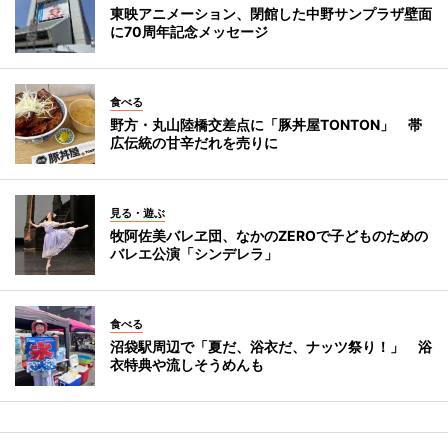
東映アニメーション、閉館した中野サンプラザ壁面
に70周年記念メッセージ
食べる
野方・丸山陸橋交差点に「豚丼屋TONTON」 帯
広伝統の甘辛だれを売りに
見る・遊ぶ
牧阿佐美バレヱ団、なかのZEROで子どものための
バレエ公演「シンデレラ」
食べる
沼袋駅周辺で「夏だ、浴衣だ、ナッツ祭り！」 浴
衣特典や流しそうめんも