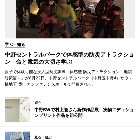
学ぶ・知る
中野セントラルパークで体感型の防災アトラクショ
ン 命と電気の大切さ学ぶ
親子で体験可能な没入型防災訓練「体感型 防災アトラクション－地震
対策篇－」が8月22日、中野セントラルパーク（中野区中野4）サウス
棟地下1階・カンファレンスホールで開催される。
買う
中野BWで村上隆さん新作作品展 実物エディショ
ンプリント作品を初公開
見る・遊ぶ