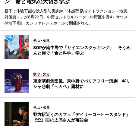
ン 命と電気の大切さ学ぶ
親子で体験可能な没入型防災訓練「体感型 防災アトラクション－地震
対策篇－」が8月22日、中野セントラルパーク（中野区中野4）サウス
棟地下1階・カンファレンスホールで開催される。
学ぶ・知る
SOPが南中野で「サイエンスクッキング」 そうめ
んと梅で「食と科学」学ぶ
学ぶ・知る
東京演劇集団風、東中野でバリアフリー演劇 ギリ
シャ悲劇「ヘカベ」題材に
学ぶ・知る
野方駅近くのカフェ「デイリーコーヒースタンド」
で立川志の太郎さんが落語会