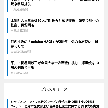
焼き料理提供
千葉経済新聞
上里町の児童生徒16人が町長らと意見交換 議場で町への
提案、再質問も
本庄経済新聞
河内小阪の「cuisine HAGI」が2周年 旬の食材使い、日
替わりで
東大阪経済新聞
平川・長谷川鉄工が全国大会一次審査に挑む 浮世絵を10
層の鋼板で再現
弘前経済新聞
プレスリリース
シャリオン、タイのCPグループの子会社INGENS GLOBUS
Co., Ltd. と資本提携および合弁会社設立に関する調印式を実施