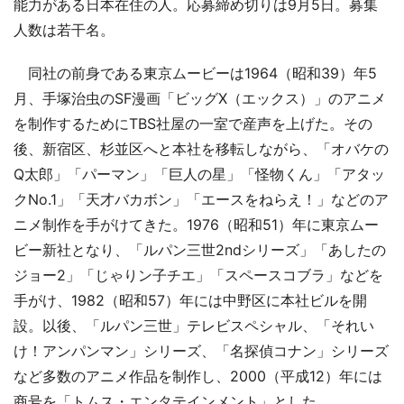
能力がある日本在住の人。応募締め切りは9月5日。募集
人数は若干名。
同社の前身である東京ムービーは1964（昭和39）年5
月、手塚治虫のSF漫画「ビッグX（エックス）」のアニメ
を制作するためにTBS社屋の一室で産声を上げた。その
後、新宿区、杉並区へと本社を移転しながら、「オバケの
Q太郎」「パーマン」「巨人の星」「怪物くん」「アタッ
クNo.1」「天才バカボン」「エースをねらえ！」などのア
ニメ制作を手がけてきた。1976（昭和51）年に東京ムー
ビー新社となり、「ルパン三世2ndシリーズ」「あしたの
ジョー2」「じゃりン子チエ」「スペースコブラ」などを
手がけ、1982（昭和57）年には中野区に本社ビルを開
設。以後、「ルパン三世」テレビスペシャル、「それい
け！アンパンマン」シリーズ、「名探偵コナン」シリーズ
など多数のアニメ作品を制作し、2000（平成12）年には
商号を「トムス・エンタテインメント」とした。