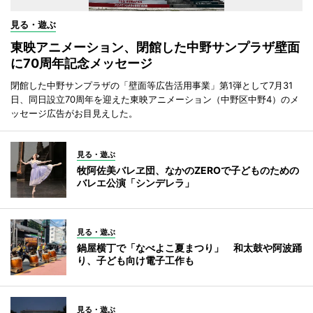
見る・遊ぶ
東映アニメーション、閉館した中野サンプラザ壁面
に70周年記念メッセージ
閉館した中野サンプラザの「壁面等広告活用事業」第1弾として7月31
日、同日設立70周年を迎えた東映アニメーション（中野区中野4）のメ
ッセージ広告がお目見えした。
見る・遊ぶ
牧阿佐美バレヱ団、なかのZEROで子どものための
バレエ公演「シンデレラ」
見る・遊ぶ
鍋屋横丁で「なべよこ夏まつり」 和太鼓や阿波踊
り、子ども向け電子工作も
見る・遊ぶ