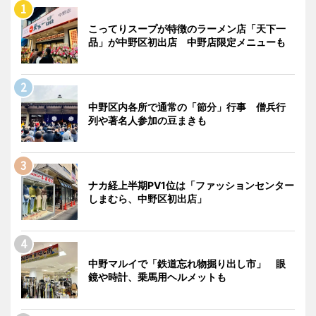
こってりスープが特徴のラーメン店「天下一
品」が中野区初出店 中野店限定メニューも
中野区内各所で通常の「節分」行事 僧兵行
列や著名人参加の豆まきも
ナカ経上半期PV1位は「ファッションセンター
しまむら、中野区初出店」
中野マルイで「鉄道忘れ物掘り出し市」 眼
鏡や時計、乗馬用ヘルメットも