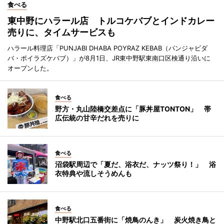
食べる
東中野にハラール店 トルコケバブとインドカレー
売りに、タイムサービスも
ハラール料理店「PUNJABI DHABA POYRAZ KEBAB（パンジャビダ
バ・ポイラズケバブ）」が8月1日、JR東中野駅東南口区検通り沿いに
オープンした。
食べる
野方・丸山陸橋交差点に「豚丼屋TONTON」 帯
広伝統の甘辛だれを売りに
食べる
沼袋駅周辺で「夏だ、浴衣だ、ナッツ祭り！」 浴
衣特典や流しそうめんも
食べる
中野駅北口五番街に「焼鳥のんき」 炭火焼き鳥と