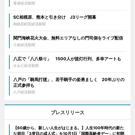
香港経済新聞
SC相模原、熊本と引き分け J3リーグ開幕
相模原町田経済新聞
関門海峡花火大会、無料エリアなしの門司側をライブ配信
小倉経済新聞
八広で「八八祭り」 1500人が提灯行列、多幸アートも
すみだ経済新聞
八戸の「騎馬打毬」、若手騎手の姿勇ましく 20年ぶりの
正式参拝も
八戸経済新聞
プレスリリース
【60歳から、新しい人生がはじまる。】人生100年時代の新た
な節目「3度目の成人式」を10月1日「国際高齢者デー」に初開