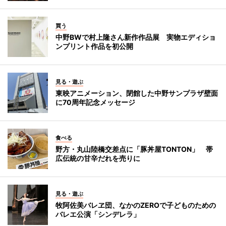
買う
中野BWで村上隆さん新作作品展 実物エディショ
ンプリント作品を初公開
見る・遊ぶ
東映アニメーション、閉館した中野サンプラザ壁面
に70周年記念メッセージ
食べる
野方・丸山陸橋交差点に「豚丼屋TONTON」 帯
広伝統の甘辛だれを売りに
見る・遊ぶ
牧阿佐美バレヱ団、なかのZEROで子どものための
バレエ公演「シンデレラ」