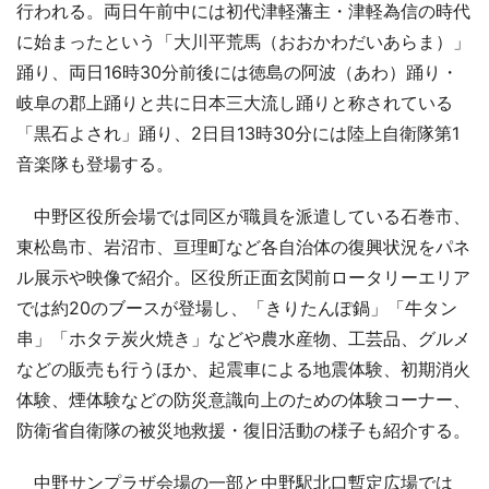
行われる。両日午前中には初代津軽藩主・津軽為信の時代
に始まったという「大川平荒馬（おおかわだいあらま）」
踊り、両日16時30分前後には徳島の阿波（あわ）踊り・
岐阜の郡上踊りと共に日本三大流し踊りと称されている
「黒石よされ」踊り、2日目13時30分には陸上自衛隊第1
音楽隊も登場する。
中野区役所会場では同区が職員を派遣している石巻市、
東松島市、岩沼市、亘理町など各自治体の復興状況をパネ
ル展示や映像で紹介。区役所正面玄関前ロータリーエリア
では約20のブースが登場し、「きりたんぽ鍋」「牛タン
串」「ホタテ炭火焼き」などや農水産物、工芸品、グルメ
などの販売も行うほか、起震車による地震体験、初期消火
体験、煙体験などの防災意識向上のための体験コーナー、
防衛省自衛隊の被災地救援・復旧活動の様子も紹介する。
中野サンプラザ会場の一部と中野駅北口暫定広場では