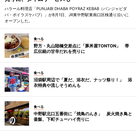
ハラール料理店「PUNJABI DHABA POYRAZ KEBAB（パンジャビダ
バ・ポイラズケバブ）」が8月1日、JR東中野駅東南口区検通り沿いに
オープンした。
食べる
野方・丸山陸橋交差点に「豚丼屋TONTON」 帯
広伝統の甘辛だれを売りに
食べる
沼袋駅周辺で「夏だ、浴衣だ、ナッツ祭り！」 浴
衣特典や流しそうめんも
食べる
中野駅北口五番街に「焼鳥のんき」 炭火焼き鳥と
釜飯、下町チューハイ売りに