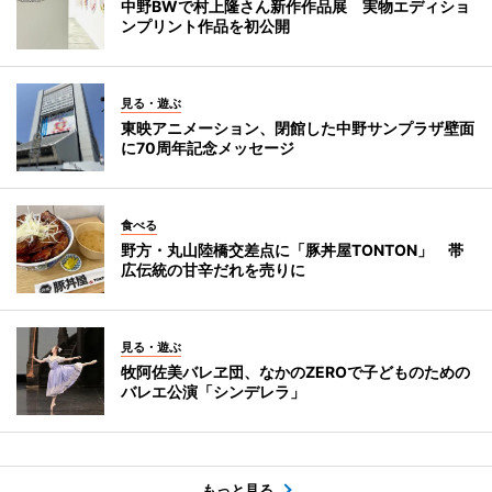
中野BWで村上隆さん新作作品展 実物エディショ
ンプリント作品を初公開
見る・遊ぶ
東映アニメーション、閉館した中野サンプラザ壁面
に70周年記念メッセージ
食べる
野方・丸山陸橋交差点に「豚丼屋TONTON」 帯
広伝統の甘辛だれを売りに
見る・遊ぶ
牧阿佐美バレヱ団、なかのZEROで子どものための
バレエ公演「シンデレラ」
もっと見る