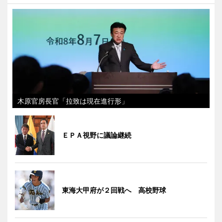
木原官房長官「拉致は現在進行形」
ＥＰＡ視野に議論継続
東海大甲府が２回戦へ 高校野球