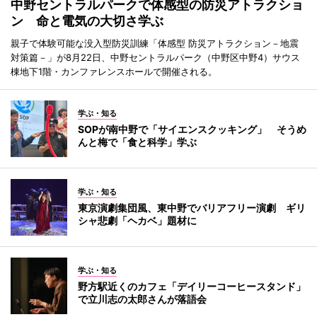
中野セントラルパークで体感型の防災アトラクショ
ン 命と電気の大切さ学ぶ
親子で体験可能な没入型防災訓練「体感型 防災アトラクション－地震
対策篇－」が8月22日、中野セントラルパーク（中野区中野4）サウス
棟地下1階・カンファレンスホールで開催される。
学ぶ・知る
SOPが南中野で「サイエンスクッキング」 そうめ
んと梅で「食と科学」学ぶ
学ぶ・知る
東京演劇集団風、東中野でバリアフリー演劇 ギリ
シャ悲劇「ヘカベ」題材に
学ぶ・知る
野方駅近くのカフェ「デイリーコーヒースタンド」
で立川志の太郎さんが落語会