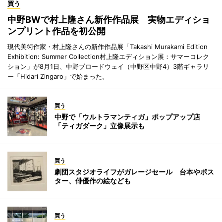
買う
中野BWで村上隆さん新作作品展 実物エディショ
ンプリント作品を初公開
現代美術作家・村上隆さんの新作作品展「Takashi Murakami Edition
Exhibition: Summer Collection村上隆エディション展：サマーコレク
ション」が8月1日、中野ブロードウェイ（中野区中野4）3階ギャラリ
ー「Hidari Zingaro」で始まった。
買う
中野で「ウルトラマンティガ」ポップアップ店
「ティガダーク」立像展示も
買う
劇団スタジオライフがガレージセール 台本やポス
ター、俳優作の絵なども
買う