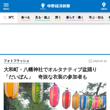
36°C
食べる
見る・遊ぶ
買う
暮らす・働く
学ぶ・知る
フォトフラッシュ
2025.07.16
大和町・八幡神社でオルタナティブ盆踊り
「だいぼん」 奇抜な衣装の参加者も