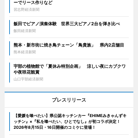
ーでリース作りなど
習志野経済新聞
飯田でピアノ演奏体験 世界三大ピアノ2台を弾き比べ
飯田経済新聞
熊本・新市街に焼き鳥チェーン「鳥貴族」 県内2店舗目
熊本経済新聞
宇部の植物館で「夏休み特別企画」 涼しい夜にカブクワ
や夜咲花観賞
山口宇部経済新聞
プレスリリース
【愛媛を喰べたい】県公認キッチンカー『EHIMEみきゃんずキ
ッチン』×『私を喰べたい、ひとでなし』が初コラボ決定！
2026年8月15日・16日開催のコミケに登場！