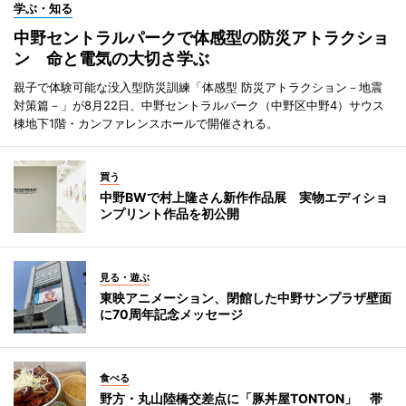
学ぶ・知る
中野セントラルパークで体感型の防災アトラクショ
ン 命と電気の大切さ学ぶ
親子で体験可能な没入型防災訓練「体感型 防災アトラクション－地震
対策篇－」が8月22日、中野セントラルパーク（中野区中野4）サウス
棟地下1階・カンファレンスホールで開催される。
買う
中野BWで村上隆さん新作作品展 実物エディショ
ンプリント作品を初公開
見る・遊ぶ
東映アニメーション、閉館した中野サンプラザ壁面
に70周年記念メッセージ
食べる
野方・丸山陸橋交差点に「豚丼屋TONTON」 帯