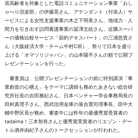
居高齢者を対象とした電話コミュニケーション事業「おし
ゃべり倶楽部」の伊藤晃さん、アテンダント（付添人）サ
ービスによる女性支援事業の木之下明美さん、地域力・人
間力を引き出す訪問看護事業の冨澤文絵さん、近隣スーパ
ーの価格比較サービス「節約デキスパート」の三浦悠貴さ
ん（大阪経済大学・チーム中村C班）、祭りで日本を盛り
上げる「オマツリジャパン」の山本陽平さんの順で公開プ
レゼンテーションを行った。
審査員は、公開プレゼンテーションの前に特別講演「事
業創造の心構え」をテーマに講師も務めたあきない総合研
究所社長の吉田雅紀さん、日本ベンチャー学会事務局長の
田村真理子さん、西武信用金庫の落合寛司理事長、田中大
輔中野区長が務め、審査中には昨年の最優秀賞受賞者の
tadaima！三木智有さんと優秀賞受賞者のリエゾン・デー
トル酒井由紀子さんのトークセッションが行われた。