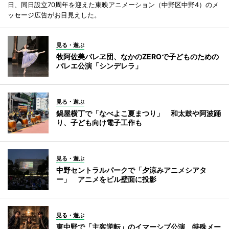
日、同日設立70周年を迎えた東映アニメーション（中野区中野4）のメ
ッセージ広告がお目見えした。
見る・遊ぶ
牧阿佐美バレヱ団、なかのZEROで子どものための
バレエ公演「シンデレラ」
見る・遊ぶ
鍋屋横丁で「なべよこ夏まつり」 和太鼓や阿波踊
り、子ども向け電子工作も
見る・遊ぶ
中野セントラルパークで「夕涼みアニメシアタ
ー」 アニメをビル壁面に投影
見る・遊ぶ
東中野で「主客逆転」のイマーシブ公演 特殊メー