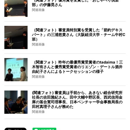
部」の伊藤晃さん
関連画像
（関連フォト）審査員特別賞を受賞した「節約デキス
パート」の三浦悠貴さん（大阪経済大学・チーム中村C
班）
関連画像
（関連フォト）昨年の最優秀賞受賞者のtadaima！三
木智有さんと優秀賞受賞者のリエゾン・デートル酒井
由紀子さんによるトークセッションの様子
関連画像
(関連フォト) 審査員は手前から、あきない総合研究所
社長の吉田雅紀さん、田中大輔中野区長、西武信用金
庫の落合寛司理事長、日本ベンチャー学会事務局長の
田村真理子さんが務めた
関連画像