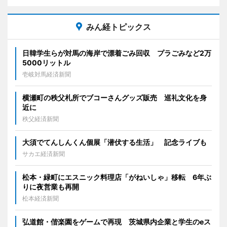
みん経トピックス
日韓学生らが対馬の海岸で漂着ごみ回収 プラごみなど2万
5000リットル
壱岐対馬経済新聞
横瀬町の秩父札所でブコーさんグッズ販売 巡礼文化を身
近に
秩父経済新聞
大須でてんしんくん個展「潜伏する生活」 記念ライブも
サカエ経済新聞
松本・緑町にエスニック料理店「がねいしゃ」移転 6年ぶ
りに夜営業も再開
松本経済新聞
弘道館・偕楽園をゲームで再現 茨城県内企業と学生のeス