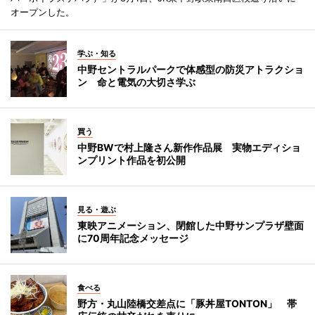
オープンした。
学ぶ・知る
中野セントラルパークで体感型の防災アトラクショ
ン 命と電気の大切さ学ぶ
買う
中野BWで村上隆さん新作作品展 実物エディショ
ンプリント作品を初公開
見る・遊ぶ
東映アニメーション、閉館した中野サンプラザ壁面
に70周年記念メッセージ
食べる
野方・丸山陸橋交差点に「豚丼屋TONTON」 帯