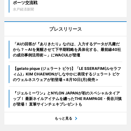
ポーツ交流戦
水戸経済新聞
プレスリリース
「AIの回答が『ありきたり』なのは、入力するデータが凡庸だ
から？～AIを覚醒させて下半期戦略を具体化する、最前線40社
の成功事例活用術～」にWACULが登壇
【gelato pique (ジェラート ピケ)】「LE SSERAFIM(ルセラフ
ィム)」KIM CHAEWONがしなやかに表現するジェラート ピケ
のウェルネスウェアが初登場＜8月10日(月)発売＞
『ジェルミーワン』とNYLON JAPANが初のスペシャルタイア
ップ！ 最新ネイルアイテムを纏ったTHE RAMPAGE・長谷川慎
が登場！ 直筆サインチェキプレゼントも
もっと見る