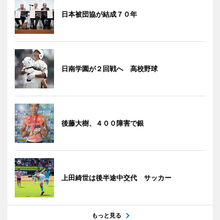
日本被団協が結成７０年
日南学園が２回戦へ 高校野球
後藤大樹、４００障害で銀
上田綺世は後半途中交代 サッカー
もっと見る