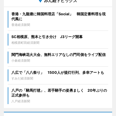
みん経トピックス
香港・九龍塘に韓国料理店「Social」 韓国定番料理を現
代風に
香港経済新聞
SC相模原、熊本と引き分け J3リーグ開幕
相模原町田経済新聞
関門海峡花火大会、無料エリアなしの門司側をライブ配信
小倉経済新聞
八広で「八八祭り」 1500人が提灯行列、多幸アートも
すみだ経済新聞
八戸の「騎馬打毬」、若手騎手の姿勇ましく 20年ぶりの
正式参拝も
八戸経済新聞