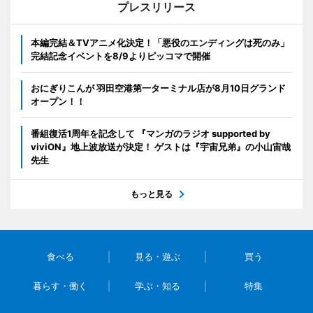
プレスリリース
本編完結＆TVアニメ化決定！「悪役のエンディングは死のみ」
完結記念イベントを8/9よりピッコマで開催
おにぎりこんが 羽田空港第一ターミナル店が8月10日グランド
オープン！！
番組復活1周年を記念して 『マンガのラジオ supported by
viviON』地上波放送が決定！ ゲストは『宇宙兄弟』の小山宙哉
先生
もっと見る
食べる
見る・遊ぶ
買う
暮らす・働く
学ぶ・知る
特集