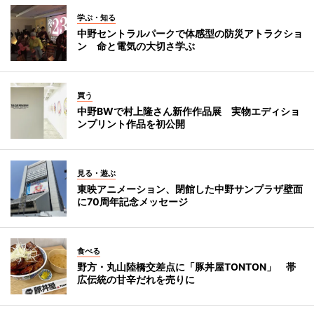
学ぶ・知る
中野セントラルパークで体感型の防災アトラクショ
ン 命と電気の大切さ学ぶ
買う
中野BWで村上隆さん新作作品展 実物エディショ
ンプリント作品を初公開
見る・遊ぶ
東映アニメーション、閉館した中野サンプラザ壁面
に70周年記念メッセージ
食べる
野方・丸山陸橋交差点に「豚丼屋TONTON」 帯
広伝統の甘辛だれを売りに