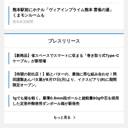
熊本駅前にホテル「ヴィアインプライム熊本 雲雀の湯」
くまモンルームも
熊本経済新聞
プレスリリース
【新商品】省スペースでスマートに収まる「巻き取り式Type-C
ケーブル」が新登場
【待望の初出店！】餡とバターの、最強に罪な組み合わせ！岡
田謹製あんバタ屋が8月17日(月)より、イクスピアリ(R)に期間
限定オープン。
1gでも箱を軽く。最薄0.9mm段ボールと超軽量80g中芯を採用
した定形外郵便用ダンボール箱が新発売
もっと見る