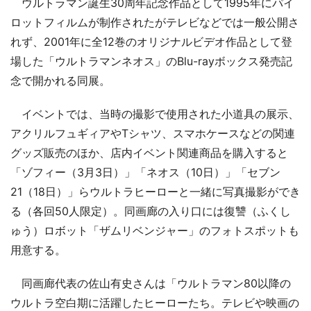
ウルトラマン誕生30周年記念作品として1995年にパイ
ロットフィルムが制作されたがテレビなどでは一般公開さ
れず、2001年に全12巻のオリジナルビデオ作品として登
場した「ウルトラマンネオス」のBlu-rayボックス発売記
念で開かれる同展。
イベントでは、当時の撮影で使用された小道具の展示、
アクリルフュギィアやTシャツ、スマホケースなどの関連
グッズ販売のほか、店内イベント関連商品を購入すると
「ゾフィー（3月3日）」「ネオス（10日）」「セブン
21（18日）」らウルトラヒーローと一緒に写真撮影ができ
る（各回50人限定）。同画廊の入り口には復讐（ふくし
ゅう）ロボット「ザムリベンジャー」のフォトスポットも
用意する。
同画廊代表の佐山有史さんは「ウルトラマン80以降の
ウルトラ空白期に活躍したヒーローたち。テレビや映画の