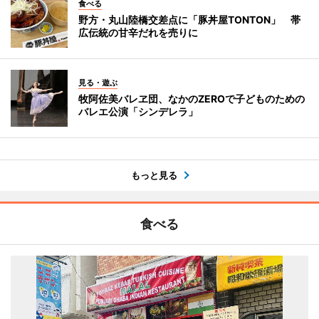
食べる
野方・丸山陸橋交差点に「豚丼屋TONTON」 帯
広伝統の甘辛だれを売りに
見る・遊ぶ
牧阿佐美バレヱ団、なかのZEROで子どものための
バレエ公演「シンデレラ」
もっと見る
食べる