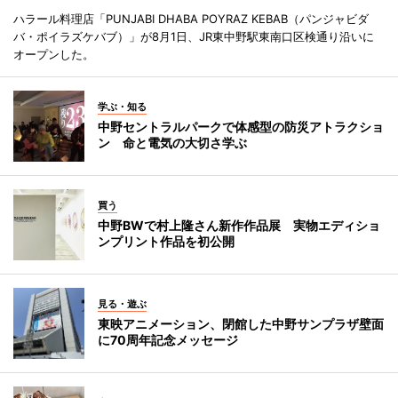
ハラール料理店「PUNJABI DHABA POYRAZ KEBAB（パンジャビダ
バ・ポイラズケバブ）」が8月1日、JR東中野駅東南口区検通り沿いに
オープンした。
学ぶ・知る
中野セントラルパークで体感型の防災アトラクショ
ン 命と電気の大切さ学ぶ
買う
中野BWで村上隆さん新作作品展 実物エディショ
ンプリント作品を初公開
見る・遊ぶ
東映アニメーション、閉館した中野サンプラザ壁面
に70周年記念メッセージ