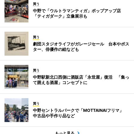
買う
中野で「ウルトラマンティガ」ポップアップ店
「ティガダーク」立像展示も
買う
劇団スタジオライフがガレージセール 台本やポス
ター、俳優作の絵なども
買う
中野駅新北口西側に酒販店「永世屋」復活 「集っ
て囲える酒屋」コンセプトに
買う
中野セントラルパークで「MOTTAINAIフリマ」
中古品や手作り品など
もっと見る