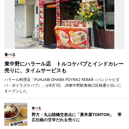
食べる
東中野にハラール店 トルコケバブとインドカレー
売りに、タイムサービスも
ハラール料理店「PUNJABI DHABA POYRAZ KEBAB（パンジャビダ
バ・ポイラズケバブ）」が8月1日、JR東中野駅東南口区検通り沿いに
オープンした。
食べる
野方・丸山陸橋交差点に「豚丼屋TONTON」 帯
広伝統の甘辛だれを売りに