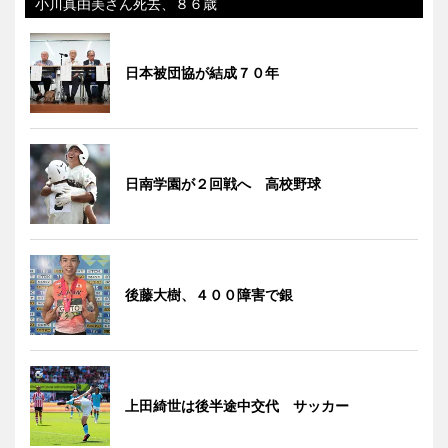
小川真由美さん死去、８６歳
日本被団協が結成７０年
日南学園が２回戦へ 高校野球
後藤大樹、４００障害で銀
上田綺世は後半途中交代 サッカー