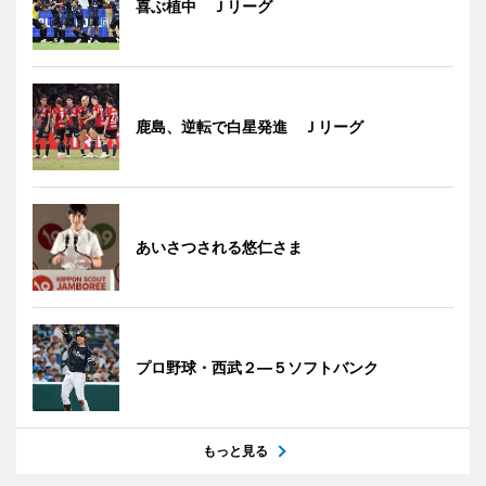
喜ぶ植中 Ｊリーグ
鹿島、逆転で白星発進 Ｊリーグ
あいさつされる悠仁さま
プロ野球・西武２―５ソフトバンク
もっと見る