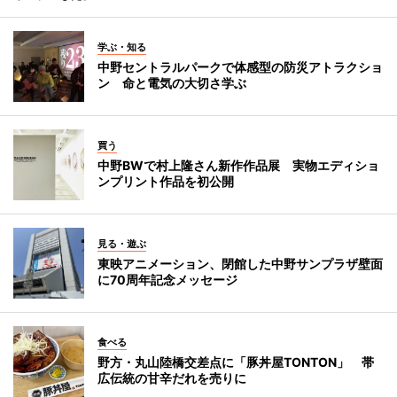
学ぶ・知る
中野セントラルパークで体感型の防災アトラクショ
ン 命と電気の大切さ学ぶ
買う
中野BWで村上隆さん新作作品展 実物エディショ
ンプリント作品を初公開
見る・遊ぶ
東映アニメーション、閉館した中野サンプラザ壁面
に70周年記念メッセージ
食べる
野方・丸山陸橋交差点に「豚丼屋TONTON」 帯
広伝統の甘辛だれを売りに