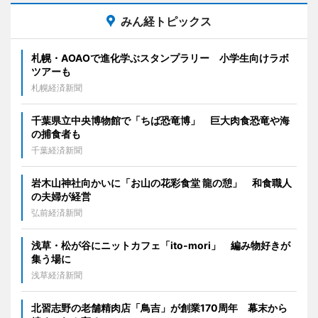
みん経トピックス
札幌・AOAOで進化学ぶスタンプラリー 小学生向けラボ
ツアーも
札幌経済新聞
千葉県立中央博物館で「ちば恐竜博」 巨大肉食恐竜や海
の捕食者も
千葉経済新聞
岩木山神社向かいに「お山の花彩食堂 龍の憩」 和食職人
の夫婦が経営
弘前経済新聞
浅草・松が谷にニットカフェ「ito-mori」 編み物好きが
集う場に
浅草経済新聞
北習志野の老舗精肉店「鳥吉」が創業170周年 幕末から