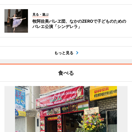
見る・遊ぶ
牧阿佐美バレヱ団、なかのZEROで子どものための
バレエ公演「シンデレラ」
もっと見る
食べる