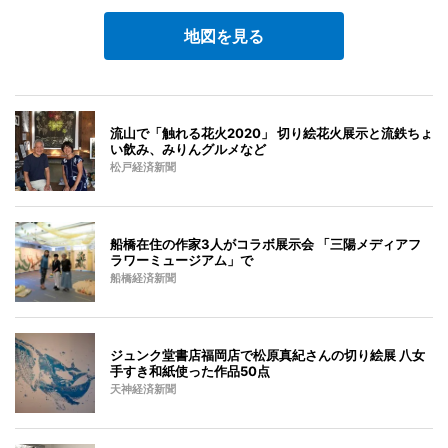
地図を見る
流山で「触れる花火2020」 切り絵花火展示と流鉄ちょ
い飲み、みりんグルメなど
松戸経済新聞
船橋在住の作家3人がコラボ展示会 「三陽メディアフ
ラワーミュージアム」で
船橋経済新聞
ジュンク堂書店福岡店で松原真紀さんの切り絵展 八女
手すき和紙使った作品50点
天神経済新聞