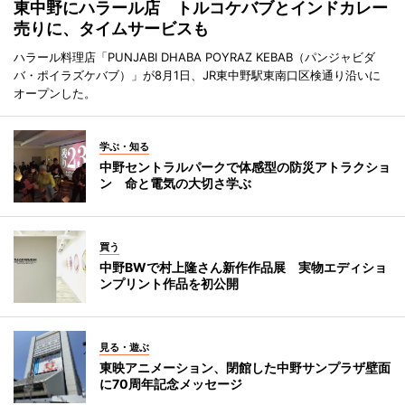
東中野にハラール店 トルコケバブとインドカレー
売りに、タイムサービスも
ハラール料理店「PUNJABI DHABA POYRAZ KEBAB（パンジャビダ
バ・ポイラズケバブ）」が8月1日、JR東中野駅東南口区検通り沿いに
オープンした。
学ぶ・知る
中野セントラルパークで体感型の防災アトラクショ
ン 命と電気の大切さ学ぶ
買う
中野BWで村上隆さん新作作品展 実物エディショ
ンプリント作品を初公開
見る・遊ぶ
東映アニメーション、閉館した中野サンプラザ壁面
に70周年記念メッセージ