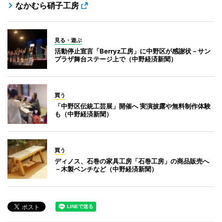
なかむら硝子工房
見る・遊ぶ
活動停止宣言「Berryz工房」に中野区が感謝状－サン
プラザ舞台ステージ上で（中野経済新聞）
買う
「中野区伝統工芸展」開催へ 実演披露や無料制作体験
も（中野経済新聞）
買う
ディノス、石巻の家具工房「石巻工房」の商品販売へ
－木製ベンチなど（中野経済新聞）