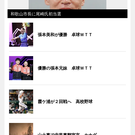
和歌山市長に尾崎氏初当選
張本美和が優勝 卓球ＷＴＴ
優勝の張本兄妹 卓球ＷＴＴ
霞ケ浦が２回戦へ 高校野球
山火事で非常事態宣言 カナダ