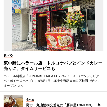
食べる
東中野にハラール店 トルコケバブとインドカレー
売りに、タイムサービスも
ハラール料理店「PUNJABI DHABA POYRAZ KEBAB（パンジャビダ
バ・ポイラズケバブ）」が8月1日、JR東中野駅東南口区検通り沿いに
オープンした。
食べる
野方・丸山陸橋交差点に「豚丼屋TONTON」 帯