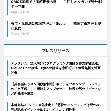
OMO5函館で「函館夜景の日」 手回しオルガンで野外劇
テーマ曲
函館経済新聞
香港・九龍塘に韓国料理店「Social」 韓国定番料理を現
代風に
香港経済新聞
プレスリリース
テックジム、法人向けにプログラミング講師を客先常駐派遣。
Claude Code講座・Python講座を永田町にて毎週無料で対面
開催
【英会話レッスン回数無制限】ネイティブキャンプ、レッスン
の「文字起こし」機能をアップデート 検索や部分リピートな
ど新機能を追加
本編完結＆TVアニメ化決定！「悪役のエンディングは死のみ」
完結記念イベントを8/9よりピッコマで開催