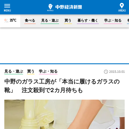
35°C
食べる
見る・遊ぶ
買う
暮らす・働く
学ぶ・知る
見る・遊ぶ
買う
学ぶ・知る
2015.10.01
中野のガラス工房が「本当に履けるガラスの
靴」 注文殺到で2カ月待ちも