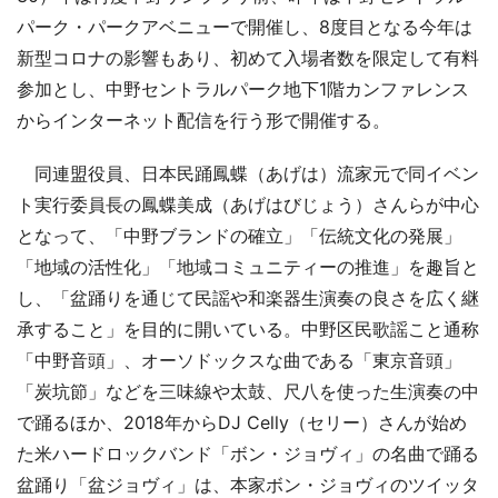
パーク・パークアベニューで開催し、8度目となる今年は
新型コロナの影響もあり、初めて入場者数を限定して有料
参加とし、中野セントラルパーク地下1階カンファレンス
からインターネット配信を行う形で開催する。
同連盟役員、日本民踊鳳蝶（あげは）流家元で同イベン
ト実行委員長の鳳蝶美成（あげはびじょう）さんらが中心
となって、「中野ブランドの確立」「伝統文化の発展」
「地域の活性化」「地域コミュニティーの推進」を趣旨と
し、「盆踊りを通じて民謡や和楽器生演奏の良さを広く継
承すること」を目的に開いている。中野区民歌謡こと通称
「中野音頭」、オーソドックスな曲である「東京音頭」
「炭坑節」などを三味線や太鼓、尺八を使った生演奏の中
で踊るほか、2018年からDJ Celly（セリー）さんが始め
た米ハードロックバンド「ボン・ジョヴィ」の名曲で踊る
盆踊り「盆ジョヴィ」は、本家ボン・ジョヴィのツイッタ