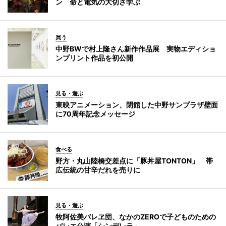
ン 命と電気の大切さ学ぶ
買う
中野BWで村上隆さん新作作品展 実物エディショ
ンプリント作品を初公開
見る・遊ぶ
東映アニメーション、閉館した中野サンプラザ壁面
に70周年記念メッセージ
食べる
野方・丸山陸橋交差点に「豚丼屋TONTON」 帯
広伝統の甘辛だれを売りに
見る・遊ぶ
牧阿佐美バレヱ団、なかのZEROで子どものための
バレエ公演「シンデレラ」