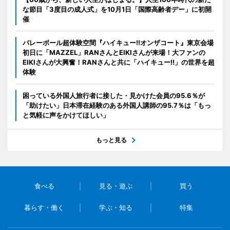
な節目「3度目の成人式」を10月1日「国際高齢者デー」に初開
催
バレーボール超体験空間『ハイキュー!!オンザコート』東京会場
初日に「MAZZEL」RANさんとEIKIさんが来場！大ファンの
EIKIさんが大興奮！RANさんと共に「ハイキュー!!」の世界を超
体験
困っている外国人旅行者に接した・見かけた会員の95.6％が
「助けたい」日本滞在経験のある外国人講師の95.7％は「もっ
と気軽に声をかけてほしい」
もっと見る
食べる
見る・遊ぶ
買う
暮らす・働く
学ぶ・知る
特集