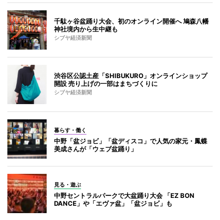
千駄ヶ谷盆踊り大会、初のオンライン開催へ 鳩森八幡
神社境内から生中継も
シブヤ経済新聞
渋谷区公認土産「SHIBUKURO」オンラインショップ
開設 売り上げの一部はまちづくりに
シブヤ経済新聞
暮らす・働く
中野「盆ジョビ」「盆ディスコ」で人気の家元・鳳蝶
美成さんが「ウェブ盆踊り」
見る・遊ぶ
中野セントラルパークで大盆踊り大会 「EZ BON
DANCE」や「エヴァ盆」「盆ジョビ」も