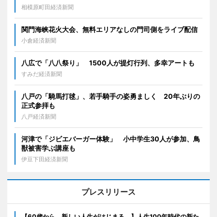
相模原町田経済新聞
関門海峡花火大会、無料エリアなしの門司側をライブ配信
小倉経済新聞
八広で「八八祭り」 1500人が提灯行列、多幸アートも
すみだ経済新聞
八戸の「騎馬打毬」、若手騎手の姿勇ましく 20年ぶりの
正式参拝も
八戸経済新聞
河津で「ジビエバーガー体験」 小中学生30人が参加、鳥
獣被害学ぶ講座も
伊豆下田経済新聞
プレスリリース
【60歳から、新しい人生がはじまる。】人生100年時代の新た