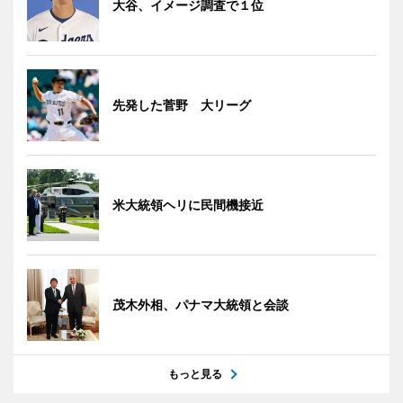
大谷、イメージ調査で１位
先発した菅野 大リーグ
米大統領ヘリに民間機接近
茂木外相、パナマ大統領と会談
もっと見る