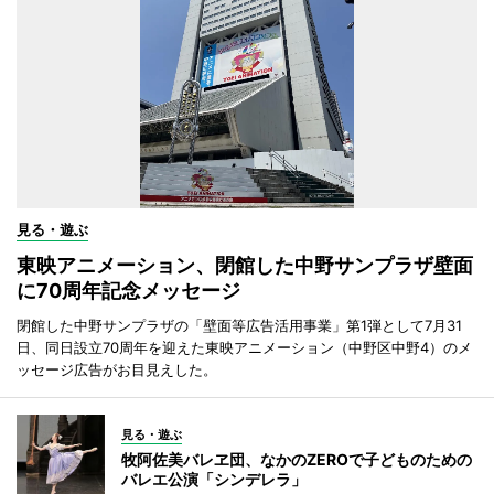
見る・遊ぶ
東映アニメーション、閉館した中野サンプラザ壁面
に70周年記念メッセージ
閉館した中野サンプラザの「壁面等広告活用事業」第1弾として7月31
日、同日設立70周年を迎えた東映アニメーション（中野区中野4）のメ
ッセージ広告がお目見えした。
見る・遊ぶ
牧阿佐美バレヱ団、なかのZEROで子どものための
バレエ公演「シンデレラ」