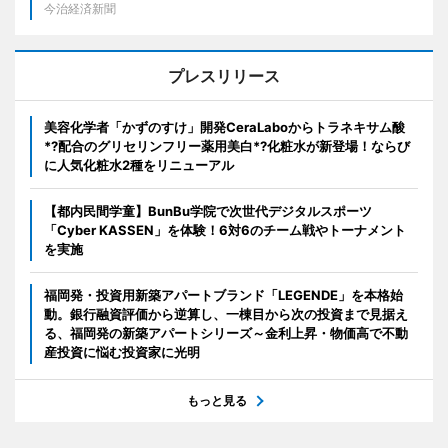
今治経済新聞
プレスリリース
美容化学者「かずのすけ」開発CeraLaboからトラネキサム酸
*?配合のグリセリンフリー薬用美白*?化粧水が新登場！ならび
に人気化粧水2種をリニューアル
【都内民間学童】BunBu学院で次世代デジタルスポーツ
「Cyber KASSEN」を体験！6対6のチーム戦やトーナメント
を実施
福岡発・投資用新築アパートブランド「LEGENDE」を本格始
動。銀行融資評価から逆算し、一棟目から次の投資まで見据え
る、福岡発の新築アパートシリーズ～金利上昇・物価高で不動
産投資に悩む投資家に光明
もっと見る