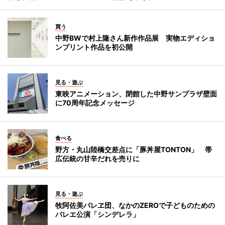
買う
中野BWで村上隆さん新作作品展 実物エディショ
ンプリント作品を初公開
見る・遊ぶ
東映アニメーション、閉館した中野サンプラザ壁面
に70周年記念メッセージ
食べる
野方・丸山陸橋交差点に「豚丼屋TONTON」 帯
広伝統の甘辛だれを売りに
見る・遊ぶ
牧阿佐美バレヱ団、なかのZEROで子どものための
バレエ公演「シンデレラ」