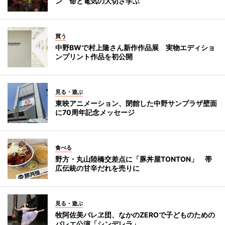
ン 命と電気の大切さ学ぶ
買う
中野BWで村上隆さん新作作品展 実物エディショ
ンプリント作品を初公開
見る・遊ぶ
東映アニメーション、閉館した中野サンプラザ壁面
に70周年記念メッセージ
食べる
野方・丸山陸橋交差点に「豚丼屋TONTON」 帯
広伝統の甘辛だれを売りに
見る・遊ぶ
牧阿佐美バレヱ団、なかのZEROで子どものための
バレエ公演「シンデレラ」