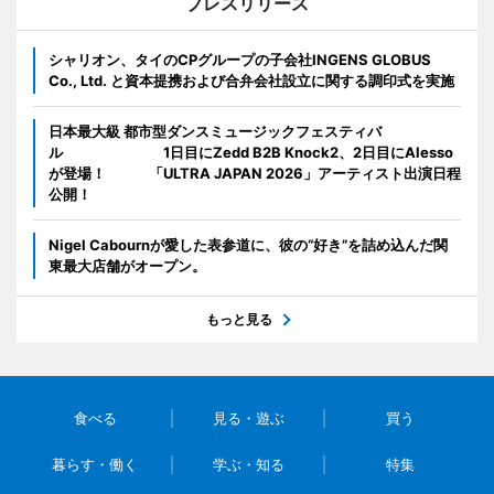
プレスリリース
シャリオン、タイのCPグループの子会社INGENS GLOBUS
Co., Ltd. と資本提携および合弁会社設立に関する調印式を実施
日本最大級 都市型ダンスミュージックフェスティバ
ル 1日目にZedd B2B Knock2、2日目にAlesso
が登場！ 「ULTRA JAPAN 2026」アーティスト出演日程
公開！
Nigel Cabournが愛した表参道に、彼の“好き”を詰め込んだ関
東最大店舗がオープン。
もっと見る
食べる
見る・遊ぶ
買う
暮らす・働く
学ぶ・知る
特集