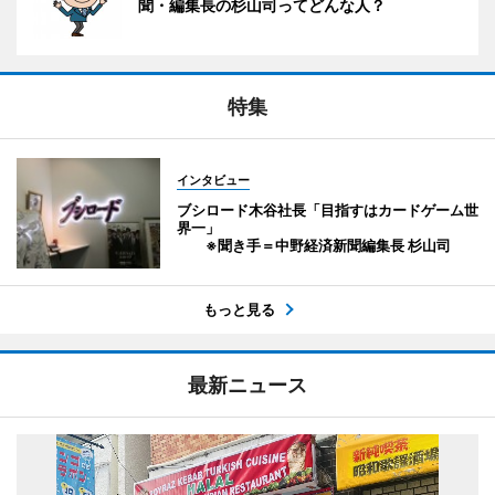
聞・編集長の杉山司ってどんな人？
特集
インタビュー
ブシロード木谷社長「目指すはカードゲーム世
界一」
※聞き手＝中野経済新聞編集長 杉山司
もっと見る
最新ニュース