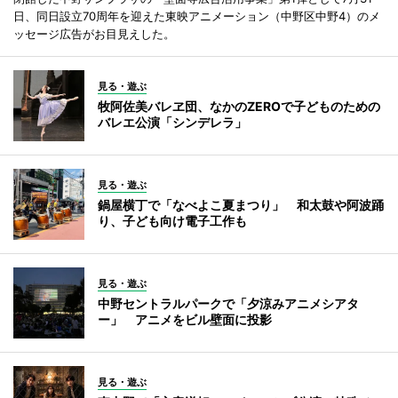
日、同日設立70周年を迎えた東映アニメーション（中野区中野4）のメ
ッセージ広告がお目見えした。
見る・遊ぶ
牧阿佐美バレヱ団、なかのZEROで子どものための
バレエ公演「シンデレラ」
見る・遊ぶ
鍋屋横丁で「なべよこ夏まつり」 和太鼓や阿波踊
り、子ども向け電子工作も
見る・遊ぶ
中野セントラルパークで「夕涼みアニメシアタ
ー」 アニメをビル壁面に投影
見る・遊ぶ