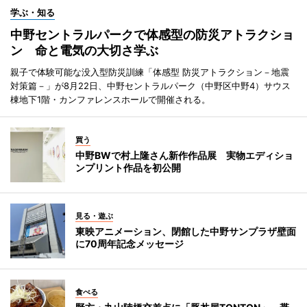
学ぶ・知る
中野セントラルパークで体感型の防災アトラクショ
ン 命と電気の大切さ学ぶ
親子で体験可能な没入型防災訓練「体感型 防災アトラクション－地震
対策篇－」が8月22日、中野セントラルパーク（中野区中野4）サウス
棟地下1階・カンファレンスホールで開催される。
買う
中野BWで村上隆さん新作作品展 実物エディショ
ンプリント作品を初公開
見る・遊ぶ
東映アニメーション、閉館した中野サンプラザ壁面
に70周年記念メッセージ
食べる