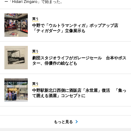
ー「Hidari Zingaro」で始まった。
買う
中野で「ウルトラマンティガ」ポップアップ店
「ティガダーク」立像展示も
買う
劇団スタジオライフがガレージセール 台本やポス
ター、俳優作の絵なども
買う
中野駅新北口西側に酒販店「永世屋」復活 「集っ
て囲える酒屋」コンセプトに
もっと見る