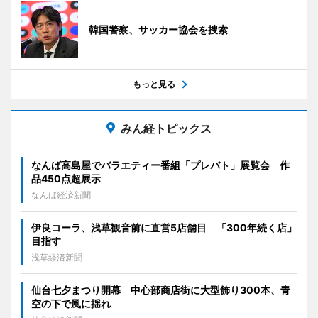
韓国警察、サッカー協会を捜索
もっと見る
みん経トピックス
なんば高島屋でバラエティー番組「プレバト」展覧会 作
品450点超展示
なんば経済新聞
伊良コーラ、浅草観音前に直営5店舗目 「300年続く店」
目指す
浅草経済新聞
仙台七夕まつり開幕 中心部商店街に大型飾り300本、青
空の下で風に揺れ