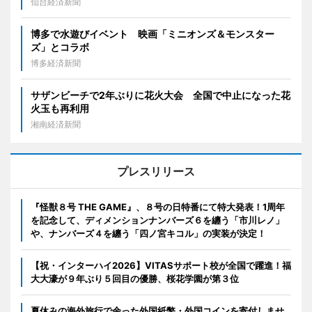
仙台経済新聞
博多で水遊びイベント 映画「ミニオンズ＆モンスター
ズ」とコラボ
博多経済新聞
サザンビーチで2年ぶりに花火大会 全国で中止になった花
火玉も再利用
湘南経済新聞
プレスリリース
『怪獣８号 THE GAME』、８号の日特番にて特大発表！1周年
を記念して、ディメンションナンバーズ６を纏う「市川レノ」
や、ナンバーズ４を纏う「四ノ宮キコル」の実装が決定！
【祝・インターハイ2026】VITASサポート校が全国で躍進！福
大大濠が９年ぶり５回目の優勝、桜花学園が第３位
夏休みの海外旅行で余った外国紙幣・外国コインを寄付しませ