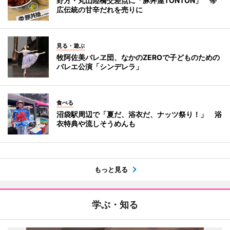
野方・丸山陸橋交差点に「豚丼屋TONTON」 帯
広伝統の甘辛だれを売りに
見る・遊ぶ
牧阿佐美バレヱ団、なかのZEROで子どものための
バレエ公演「シンデレラ」
食べる
沼袋駅周辺で「夏だ、浴衣だ、ナッツ祭り！」 浴
衣特典や流しそうめんも
もっと見る
学ぶ・知る