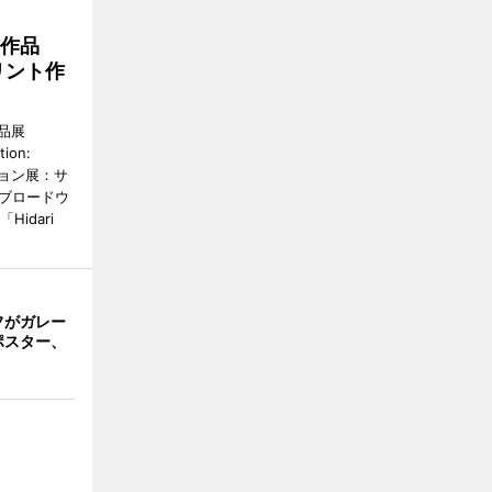
作作品
リント作
品展
tion:
ィション展：サ
野ブロードウ
idari
フがガレー
ポスター、