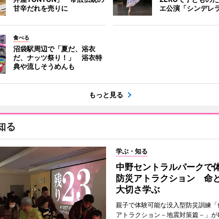
甘辛だれを売りに
エ公演「シンデレ
食べる
沼袋駅周辺で「夏だ、浴衣
だ、ナッツ祭り！」 浴衣特
典や流しそうめんも
もっと見る
知る
学ぶ・知る
中野セントラルパークで
防災アトラクション 命
大切さ学ぶ
親子で体験可能な没入型防災訓練「
アトラクション－地震対策篇－」が8