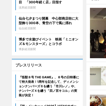
目 「300年続く店」目指す
浅草経済新聞
仙台七夕まつり開幕 中心部商店街に大
型飾り300本、青空の下で風に揺れ
仙台経済新聞
博多で水遊びイベント 映画「ミニオン
ズ＆モンスターズ」とコラボ
博多経済新聞
プレスリリース
『怪獣８号 THE GAME』、８号の日特番に
て特大発表！1周年を記念して、ディメンシ
ョンナンバーズ６を纏う「市川レノ」や、
ナンバーズ４を纏う「四ノ宮キコル」の実
装が決定！