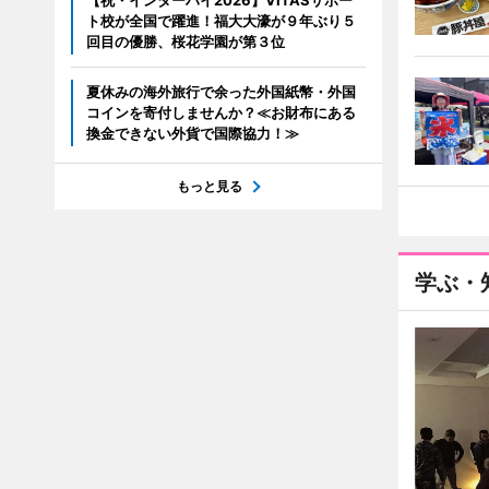
【祝・インターハイ2026】VITASサポー
ト校が全国で躍進！福大大濠が９年ぶり５
回目の優勝、桜花学園が第３位
夏休みの海外旅行で余った外国紙幣・外国
コインを寄付しませんか？≪お財布にある
換金できない外貨で国際協力！≫
もっと見る
学ぶ・