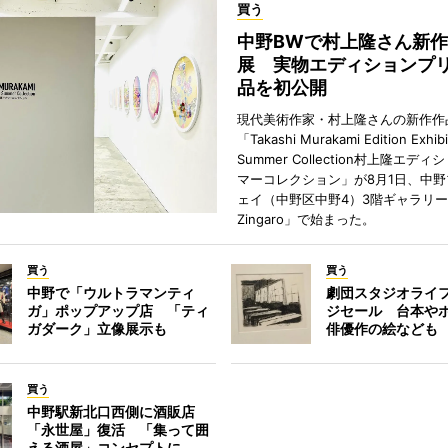
買う
中野BWで村上隆さん新
展 実物エディションプ
品を初公開
現代美術作家・村上隆さんの新作作
「Takashi Murakami Edition Exhibi
Summer Collection村上隆エデ
マーコレクション」が8月1日、中
ェイ（中野区中野4）3階ギャラリー「H
Zingaro」で始まった。
買う
買う
中野で「ウルトラマンティ
劇団スタジオライ
ガ」ポップアップ店 「ティ
ジセール 台本や
ガダーク」立像展示も
俳優作の絵なども
買う
中野駅新北口西側に酒販店
「永世屋」復活 「集って囲
える酒屋」コンセプトに