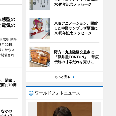
70周年記念メッセージ
体感型の
東映アニメーション、閉館
と電気の
した中野サンプラザ壁面に
70周年記念メッセージ
体感型 防災
月22日、
4）サウス
野方・丸山陸橋交差点に
で開催され
「豚丼屋TONTON」 帯広
伝統の甘辛だれを売りに
もっと見る
ン、閉館し
面に70周
ワールドフォトニュース
、なかの
ためのバレ