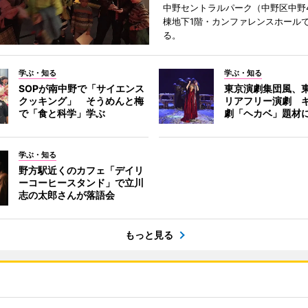
中野セントラルパーク（中野区中野
棟地下1階・カンファレンスホール
る。
学ぶ・知る
学ぶ・知る
SOPが南中野で「サイエンス
東京演劇集団風、
クッキング」 そうめんと梅
リアフリー演劇 
で「食と科学」学ぶ
劇「ヘカベ」題材
学ぶ・知る
野方駅近くのカフェ「デイリ
ーコーヒースタンド」で立川
志の太郎さんが落語会
もっと見る