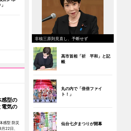
ラ」
非核三原則見直し、予断せず
高市首相「祈 平和」と記
帳
丸の内で「倍倍ファイ
ト！」
体感型の
と電気の
体感型 防災
仙台七夕まつりが開幕
月22日、