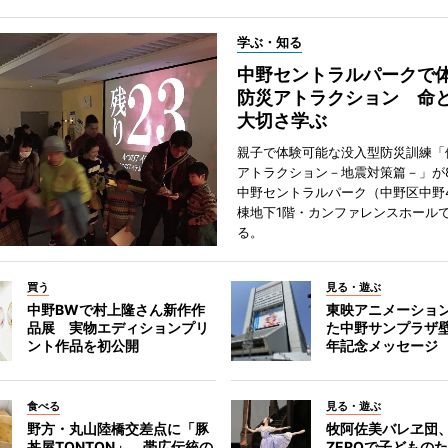
学ぶ・知る
中野セントラルパークで
防災アトラクション 命
大切さ学ぶ
親子で体験可能な没入型防災訓練「
アトラクション－地震対策篇－」が8
中野セントラルパーク（中野区中野
棟地下1階・カンファレンスホール
る。
買う
見る・遊ぶ
中野BWで村上隆さん新作作
東映アニメーショ
品展 実物エディションプリ
た中野サンプラザ壁
ント作品を初公開
年記念メッセージ
食べる
見る・遊ぶ
野方・丸山陸橋交差点に「豚
牧阿佐美バレヱ団
丼屋TONTON」 帯広伝統の
ZEROで子どもの