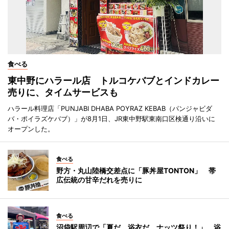
食べる
東中野にハラール店 トルコケバブとインドカレー
売りに、タイムサービスも
ハラール料理店「PUNJABI DHABA POYRAZ KEBAB（パンジャビダ
バ・ポイラズケバブ）」が8月1日、JR東中野駅東南口区検通り沿いに
オープンした。
食べる
野方・丸山陸橋交差点に「豚丼屋TONTON」 帯
広伝統の甘辛だれを売りに
食べる
沼袋駅周辺で「夏だ、浴衣だ、ナッツ祭り！」 浴