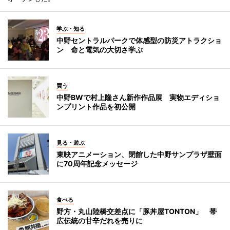
学ぶ・知る
中野セントラルパークで体感型の防災アトラクショ
ン 命と電気の大切さ学ぶ
買う
中野BWで村上隆さん新作作品展 実物エディショ
ンプリント作品を初公開
見る・遊ぶ
東映アニメーション、閉館した中野サンプラザ壁面
に70周年記念メッセージ
食べる
野方・丸山陸橋交差点に「豚丼屋TONTON」 帯
広伝統の甘辛だれを売りに