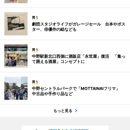
買う
劇団スタジオライフがガレージセール 台本やポス
ター、俳優作の絵なども
買う
中野駅新北口西側に酒販店「永世屋」復活 「集っ
て囲える酒屋」コンセプトに
買う
中野セントラルパークで「MOTTAINAIフリマ」
中古品や手作り品など
もっと見る