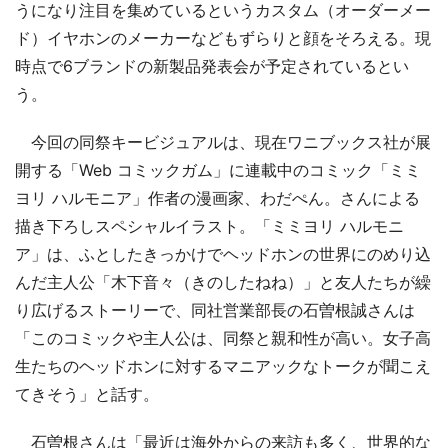
うになり注目を集めているというカスタム（オーダーメー
ド）イヤホンのメーカーなどもずらりと顔をそろえる。現
時点で6ブランドの新製品発表会が予定されているとい
う。
今回の同祭キービジュアルは、現在ワニブックス社が展
開する「Web コミックガム」に連載中のコミック「ミミ
ヨリ ハルモニア」作者の漫画家、わだぺん。さんによる
描き下ろしスペシャルイラスト。「ミミヨリ ハルモニ
ア」は、ふとしたきっかけでヘッドホンの世界にのめり込
んだ主人公「木下音々（きのしたねね）」と友人たちが繰
り広げるストーリーで、同社営業部長の石曽根誠さんは
「このコミックや主人公は、同祭と親和性が高い。女子高
生たちのヘッドホンに対するマニアックなトークが聞こえ
てきそう」と話す。
石曽根さんは「最近は海外からの来訪も多く、世界的な