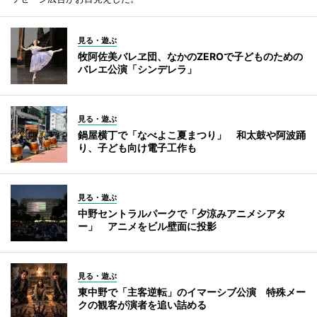
見る・遊ぶ
牧阿佐美バレヱ団、なかのZEROで子どものための
バレエ公演「シンデレラ」
見る・遊ぶ
鍋屋横丁で「なべよこ夏まつり」 和太鼓や阿波踊
り、子ども向け電子工作も
見る・遊ぶ
中野セントラルパークで「夕涼みアニメシアタ
ー」 アニメをビル壁面に投影
見る・遊ぶ
東中野で「主客逆転」のイマーシブ公演 特殊メー
クの観客が演者を追い詰める