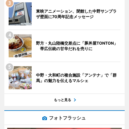
東映アニメーション、閉館した中野サンプラ
ザ壁面に70周年記念メッセージ
野方・丸山陸橋交差点に「豚丼屋TONTON」
帯広伝統の甘辛だれを売りに
中野・大和町の複合施設「アンテナ」で「群
馬」の魅力を伝えるマルシェ
もっと見る
フォトフラッシュ