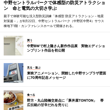
中野セントラルパークで体感型の防災アトラクショ
ン 命と電気の大切さ学ぶ
親子で体験可能な没入型防災訓練「体感型 防災アトラクション－地震
対策篇－」が8月22日、中野セントラルパーク（中野区中野4）サウス
棟地下1階・カンファレンスホールで開催される。
買う
中野BWで村上隆さん新作作品展 実物エディショ
ンプリント作品を初公開
見る・遊ぶ
東映アニメーション、閉館した中野サンプラザ壁面
に70周年記念メッセージ
食べる
野方・丸山陸橋交差点に「豚丼屋TONTON」 帯
広伝統の甘辛だれを売りに