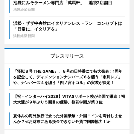
池袋にみそラーメン専門店「萬馬軒」 池袋2店舗目
池袋経済新聞
浜松・ザザ中央館にイタリアンレストラン コンセプトは
「日常に、イタリアを」
浜松経済新聞
プレスリリース
『怪獣８号 THE GAME』、８号の日特番にて特大発表！1周年
を記念して、ディメンションナンバーズ６を纏う「市川レノ」
や、ナンバーズ４を纏う「四ノ宮キコル」の実装が決定！
【祝・インターハイ2026】VITASサポート校が全国で躍進！福
大大濠が９年ぶり５回目の優勝、桜花学園が第３位
夏休みの海外旅行で余った外国紙幣・外国コインを寄付しませ
んか？≪お財布にある換金できない外貨で国際協力！≫