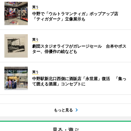
買う
中野で「ウルトラマンティガ」ポップアップ店
「ティガダーク」立像展示も
買う
劇団スタジオライフがガレージセール 台本やポス
ター、俳優作の絵なども
買う
中野駅新北口西側に酒販店「永世屋」復活 「集っ
て囲える酒屋」コンセプトに
もっと見る
見る・遊ぶ