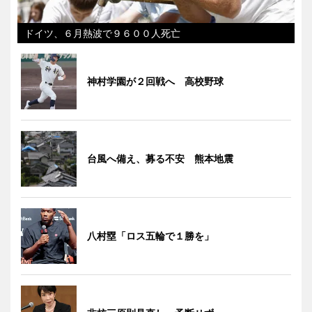
ドイツ、６月熱波で９６００人死亡
神村学園が２回戦へ 高校野球
台風へ備え、募る不安 熊本地震
八村塁「ロス五輪で１勝を」