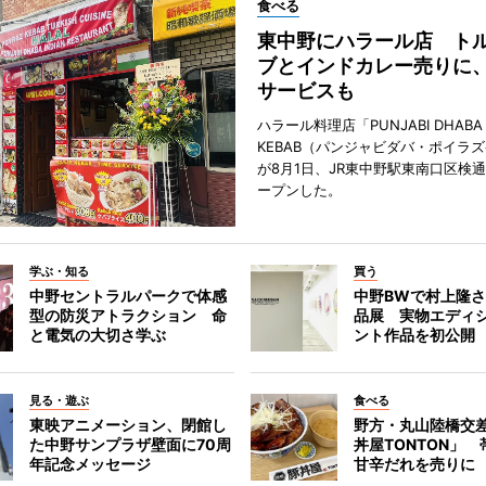
食べる
東中野にハラール店 ト
ブとインドカレー売りに
サービスも
ハラール料理店「PUNJABI DHABA 
KEBAB（パンジャビダバ・ポイラ
が8月1日、JR東中野駅東南口区検
ープンした。
学ぶ・知る
買う
中野セントラルパークで体感
中野BWで村上隆
型の防災アトラクション 命
品展 実物エディ
と電気の大切さ学ぶ
ント作品を初公開
見る・遊ぶ
食べる
東映アニメーション、閉館し
野方・丸山陸橋交
た中野サンプラザ壁面に70周
丼屋TONTON」
年記念メッセージ
甘辛だれを売りに