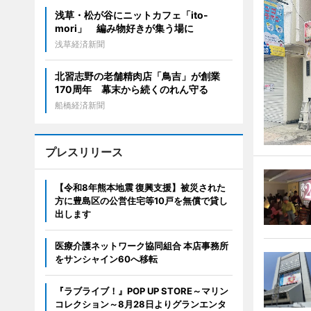
浅草・松が谷にニットカフェ「ito-
mori」 編み物好きが集う場に
浅草経済新聞
北習志野の老舗精肉店「鳥吉」が創業
170周年 幕末から続くのれん守る
船橋経済新聞
プレスリリース
【令和8年熊本地震 復興支援】被災された
方に豊島区の公営住宅等10戸を無償で貸し
出します
医療介護ネットワーク協同組合 本店事務所
をサンシャイン60へ移転
『ラブライブ！』POP UP STORE～マリン
コレクション～8月28日よりグランエンタ