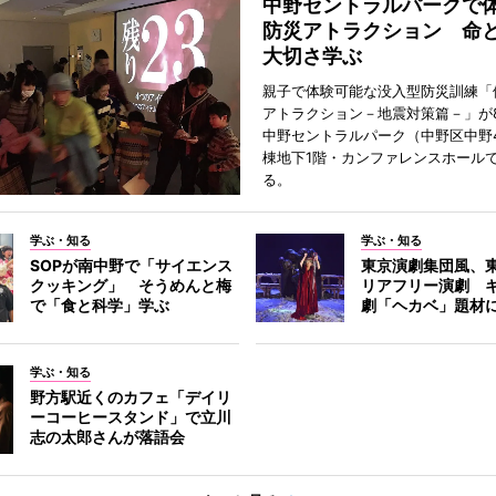
中野セントラルパークで
防災アトラクション 命
大切さ学ぶ
親子で体験可能な没入型防災訓練「
アトラクション－地震対策篇－」が8
中野セントラルパーク（中野区中野
棟地下1階・カンファレンスホール
る。
学ぶ・知る
学ぶ・知る
SOPが南中野で「サイエンス
東京演劇集団風、
クッキング」 そうめんと梅
リアフリー演劇 
で「食と科学」学ぶ
劇「ヘカベ」題材
学ぶ・知る
野方駅近くのカフェ「デイリ
ーコーヒースタンド」で立川
志の太郎さんが落語会