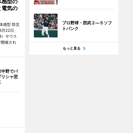
体感型の
と電気の
プロ野球・西武２―５ソフ
体感型 防災
トバンク
月22日、
4）サウス
で開催され
もっと見る
東中野でバ
ギリシャ悲
に