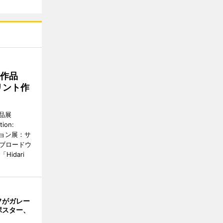
作作品
リント作
品展
tion:
ィション展：サ
野ブロードウ
idari
フがガレー
ポスター、