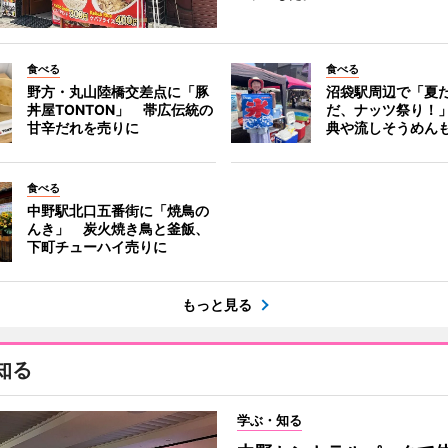
食べる
食べる
野方・丸山陸橋交差点に「豚
沼袋駅周辺で「夏
丼屋TONTON」 帯広伝統の
だ、ナッツ祭り！
甘辛だれを売りに
典や流しそうめん
食べる
中野駅北口五番街に「焼鳥の
んき」 炭火焼き鳥と釜飯、
下町チューハイ売りに
もっと見る
知る
学ぶ・知る