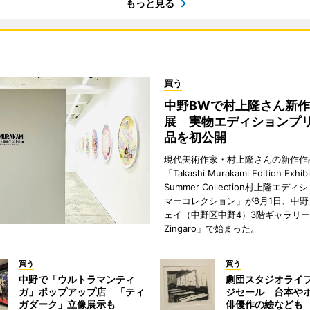
もっと見る
買う
中野BWで村上隆さん新
展 実物エディションプ
品を初公開
現代美術作家・村上隆さんの新作作
「Takashi Murakami Edition Exhibi
Summer Collection村上隆エデ
マーコレクション」が8月1日、中
ェイ（中野区中野4）3階ギャラリー「H
Zingaro」で始まった。
買う
買う
中野で「ウルトラマンティ
劇団スタジオライ
ガ」ポップアップ店 「ティ
ジセール 台本や
ガダーク」立像展示も
俳優作の絵なども