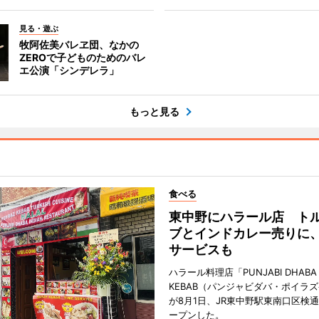
見る・遊ぶ
牧阿佐美バレヱ団、なかの
ZEROで子どものためのバレ
エ公演「シンデレラ」
もっと見る
食べる
東中野にハラール店 ト
ブとインドカレー売りに
サービスも
ハラール料理店「PUNJABI DHABA 
KEBAB（パンジャビダバ・ポイラ
が8月1日、JR東中野駅東南口区検
ープンした。