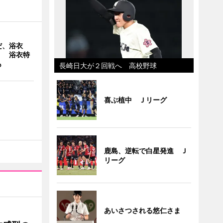
だ、浴衣
」 浴衣特
も
長崎日大が２回戦へ 高校野球
喜ぶ植中 Ｊリーグ
鹿島、逆転で白星発進 Ｊ
リーグ
あいさつされる悠仁さま