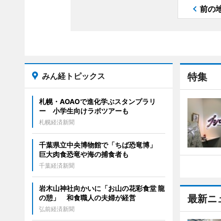
前の
みん経トピックス
特集
札幌・AOAOで進化学ぶスタンプラリ
ー 小学生向けラボツアーも
札幌経済新聞
千葉県立中央博物館で「ちば恐竜博」
巨大肉食恐竜や海の捕食者も
千葉経済新聞
岩木山神社向かいに「お山の花彩食堂 龍
最新ニ
の憩」 和食職人の夫婦が経営
弘前経済新聞