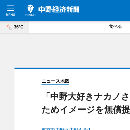
食べる
36°C
ニュース地図
「中野大好きナカノさ
ためイメージを無償提
東京都中野区中野4‐8-1