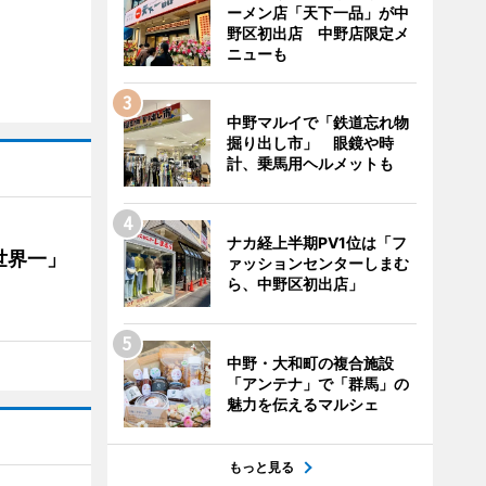
ーメン店「天下一品」が中
野区初出店 中野店限定メ
ニューも
中野マルイで「鉄道忘れ物
掘り出し市」 眼鏡や時
計、乗馬用ヘルメットも
ナカ経上半期PV1位は「フ
世界一」
ァッションセンターしまむ
ら、中野区初出店」
中野・大和町の複合施設
「アンテナ」で「群馬」の
魅力を伝えるマルシェ
もっと見る