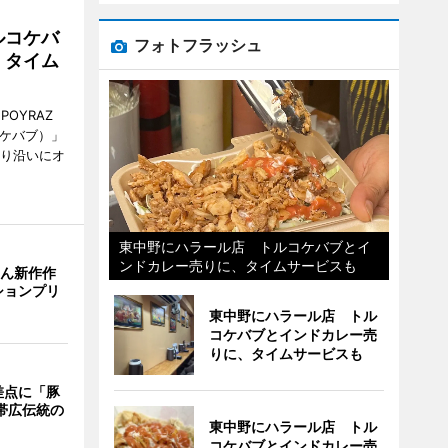
ルコケバ
フォトフラッシュ
、タイム
POYRAZ
ズケバブ）」
通り沿いにオ
東中野にハラール店 トルコケバブとイ
ンドカレー売りに、タイムサービスも
さん新作作
ションプリ
東中野にハラール店 トル
コケバブとインドカレー売
りに、タイムサービスも
差点に「豚
 帯広伝統の
東中野にハラール店 トル
コケバブとインドカレー売