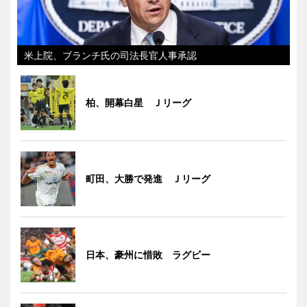
米上院、ブランチ氏の司法長官人事承認
柏、開幕白星 Ｊリーグ
町田、大勝で発進 Ｊリーグ
日本、豪州に惜敗 ラグビー