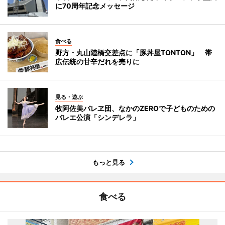
に70周年記念メッセージ
食べる
野方・丸山陸橋交差点に「豚丼屋TONTON」 帯
広伝統の甘辛だれを売りに
見る・遊ぶ
牧阿佐美バレヱ団、なかのZEROで子どものための
バレエ公演「シンデレラ」
もっと見る
食べる