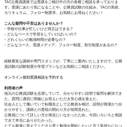
TAC公務員講座では受講をご検討中の方の各種ご相談を承っておりま
す。受講にあたり気になることや、公務員試験の仕組み、TACの実績、
カリキュラム、フォロー制度等、お気軽にお尋ねください！
こんな疑問や不安はありませんか？
- 学校や仕事が忙しいけど両立はできる？
- どんなペースで学習をしていけばいいの？
- どれくらいの勉強時間が必要なの？
- どんなコース、受講メディア、フォロー制度、割引制度があるの？
経験豊富な講師や専門スタッフが、丁寧にご案内いたしますので、公務
員試験の試験制度や学習プランなどお気軽にご相談ください。
オンライン個別受講相談を予約する
利用者の声
地元の公務員試験を志望していて、分かりやすい説明で疑問を解決でき
た。質問に適切に明確にお答えいただき安心感を覚えた。
社会人として働いていて転職先として公務員を検討。説明が簡潔かつ分
かりやすく、講師との普段の関わり方が垣間見れた。
公務員について詳しい方が身近にいなかったため、今回いろいろと相談
できて本当にありがたかった。
とても親身に答えてくださり早く勉強を開始したいと言う気持ちになっ