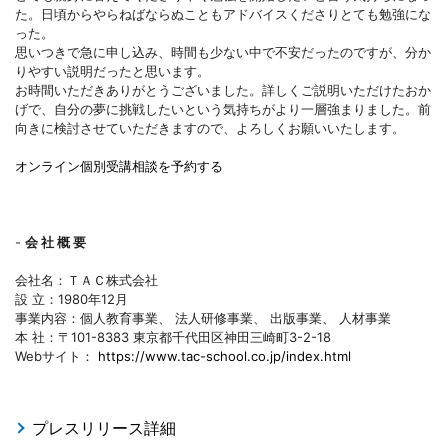
た。日頃からやらねばならぬこともアドバイスくださりとても勉強にな
った。
思いつきで急に申し込み、時間も少ない中で不安だったのですが、分か
りやすい説明だったと思います。
お時間いただきありがとうございました。詳しくご説明いただけたおか
げで、自分の夢に挑戦したいという気持ちがより一層強まりました。前
向きに検討させていただきますので、よろしくお願いいたします。
オンライン個別受講相談を予約する
-
会 社 概 要
会社名：ＴＡＣ株式会社
設 立：1980年12月
事業内容：個人教育事業、 法人研修事業、 出版事業、 人材事業
本 社：〒101-8383 東京都千代田区神田三崎町3-2-18
Webサイト：
https://www.tac-school.co.jp/index.html
プレスリリース詳細