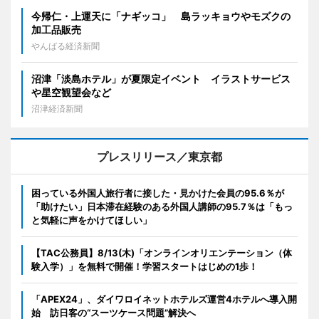
今帰仁・上運天に「ナギッコ」 島ラッキョウやモズクの
加工品販売
やんばる経済新聞
沼津「淡島ホテル」が夏限定イベント イラストサービス
や星空観望会など
沼津経済新聞
プレスリリース／東京都
困っている外国人旅行者に接した・見かけた会員の95.6％が
「助けたい」日本滞在経験のある外国人講師の95.7％は「もっ
と気軽に声をかけてほしい」
【TAC公務員】8/13(木)「オンラインオリエンテーション（体
験入学）」を無料で開催！学習スタートはじめの1歩！
「APEX24」、ダイワロイネットホテルズ運営4ホテルへ導入開
始 訪日客の“スーツケース問題”解決へ