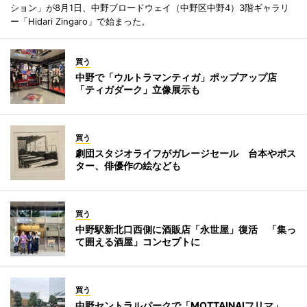
ション」が8月1日、中野ブロードウェイ（中野区中野4）3階ギャラリ
ー「Hidari Zingaro」で始まった。
買う
中野で「ウルトラマンティガ」ポップアップ店
「ティガダーク」立像展示も
買う
劇団スタジオライフがガレージセール 台本やポス
ター、俳優作の絵なども
買う
中野駅新北口西側に酒販店「永世屋」復活 「集っ
て囲える酒屋」コンセプトに
買う
中野セントラルパークで「MOTTAINAIフリマ」