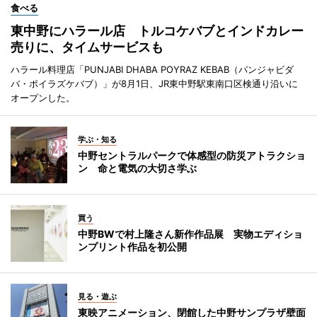
食べる
東中野にハラール店 トルコケバブとインドカレー
売りに、タイムサービスも
ハラール料理店「PUNJABI DHABA POYRAZ KEBAB（パンジャビダ
バ・ポイラズケバブ）」が8月1日、JR東中野駅東南口区検通り沿いに
オープンした。
学ぶ・知る
中野セントラルパークで体感型の防災アトラクショ
ン 命と電気の大切さ学ぶ
買う
中野BWで村上隆さん新作作品展 実物エディショ
ンプリント作品を初公開
見る・遊ぶ
東映アニメーション、閉館した中野サンプラザ壁面