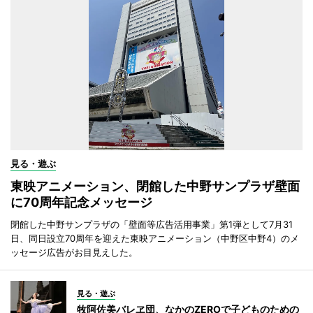
見る・遊ぶ
東映アニメーション、閉館した中野サンプラザ壁面
に70周年記念メッセージ
閉館した中野サンプラザの「壁面等広告活用事業」第1弾として7月31
日、同日設立70周年を迎えた東映アニメーション（中野区中野4）のメ
ッセージ広告がお目見えした。
見る・遊ぶ
牧阿佐美バレヱ団、なかのZEROで子どものための