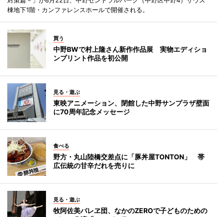
棟地下1階・カンファレンスホールで開催される。
買う
中野BWで村上隆さん新作作品展 実物エディショ
ンプリント作品を初公開
見る・遊ぶ
東映アニメーション、閉館した中野サンプラザ壁面
に70周年記念メッセージ
食べる
野方・丸山陸橋交差点に「豚丼屋TONTON」 帯
広伝統の甘辛だれを売りに
見る・遊ぶ
牧阿佐美バレヱ団、なかのZEROで子どものための