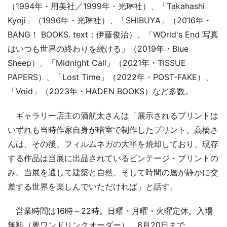
（1994年・用美社／1999年・光琳社）、「Takahashi
Kyoji」（1996年・光琳社）、「SHIBUYA」（2016年・
BANG！ BOOKS. text：伊藤俊治）、「WOrld's End 写真
はいつも世界の終わりを続ける」（2019年・Blue
Sheep）、「Midnight Call」（2021年・TISSUE
PAPERS）、「Lost Time」（2022年・POST-FAKE）、
「Void」（2023年・HADEN BOOKS）など多数。
ギャラリー店主の酒航太さんは「展示されるプリントは
いずれも当時作家自身が暗室で制作したプリント。高橋さ
んは、その後、フィルムネガの大半を焼却しており、現存
する作品は当展に出品されているビンテージ・プリントの
み。当展を通して建築と自然、そして時間の層が静かに交
差する世界を楽しんでいただければ」と話す。
営業時間は16時～22時。日曜・月曜・火曜定休。入場
無料（要ワンドリンクオーダー）。6月20日まで。