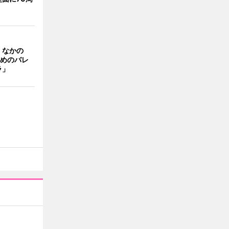
、なかの
ためのバレ
ラ」