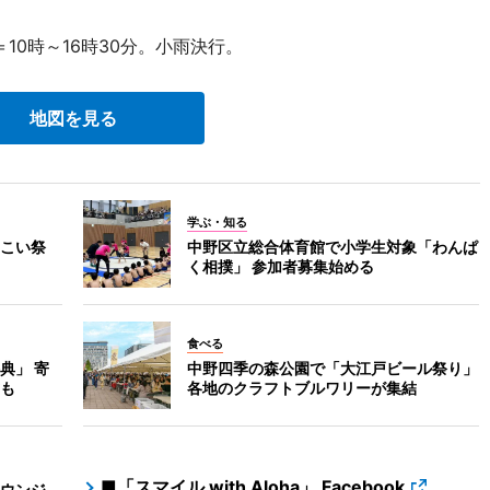
10時～16時30分。小雨決行。
地図を見る
学ぶ・知る
こい祭
中野区立総合体育館で小学生対象「わんぱ
く相撲」 参加者募集始める
食べる
典」 寄
中野四季の森公園で「大江戸ビール祭り」
も
各地のクラフトブルワリーが集結
■「スマイル with Aloha」 Facebook
ウンジ