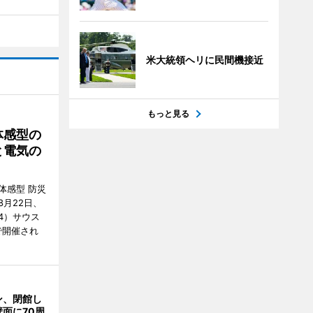
米大統領ヘリに民間機接近
もっと見る
体感型の
と電気の
体感型 防災
月22日、
4）サウス
で開催され
ン、閉館し
面に70周