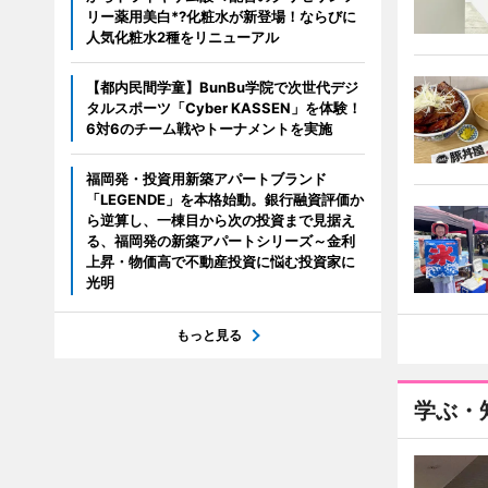
リー薬用美白*?化粧水が新登場！ならびに
人気化粧水2種をリニューアル
【都内民間学童】BunBu学院で次世代デジ
タルスポーツ「Cyber KASSEN」を体験！
6対6のチーム戦やトーナメントを実施
福岡発・投資用新築アパートブランド
「LEGENDE」を本格始動。銀行融資評価か
ら逆算し、一棟目から次の投資まで見据え
る、福岡発の新築アパートシリーズ～金利
上昇・物価高で不動産投資に悩む投資家に
光明
もっと見る
学ぶ・