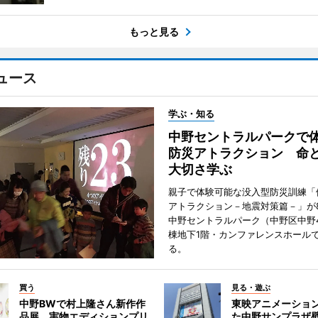
もっと見る
ュース
学ぶ・知る
中野セントラルパークで
防災アトラクション 命
大切さ学ぶ
親子で体験可能な没入型防災訓練「
アトラクション－地震対策篇－」が8
中野セントラルパーク（中野区中野
棟地下1階・カンファレンスホール
る。
買う
見る・遊ぶ
中野BWで村上隆さん新作作
東映アニメーショ
品展 実物エディションプリ
た中野サンプラザ壁