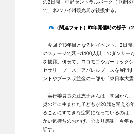
の2日間、中野セントラルパーク（中野区
で、米ハワイ州観光局が後援する。
（関連フォト）昨年開催時の様子（2
今回で13年目となる同イベント。2日間
のステージで延べ1400人以上のダンサ
を披露。併せて、ロコモコやガーリックシ
セサリーブース、アパレルブースを展開す
ントやブース収益金の一部を「東日本大震
実行委員長の辻恵子さんは「初回から、
災の年に生まれた子どもが20歳を迎える
るごとにすてきな空間になっているのは、
かい気持ちのおかげ。心より感謝。今年も
話す。