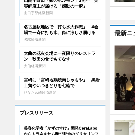
山陽小野田「銀のホルモン」3周年 美
容師店主が届ける「感動の一瞬」
山口宇部経済新聞
名古屋駅地区で「打ち水大作戦」 4会
最新ニ
場で一斉に打ち水、街に涼しさ届ける
名駅経済新聞
大曲の花火会場に一夜限りのレストラ
ン 秋田の食でもてなす
大仙経済新聞
宮崎に「宮崎地鶏焼肉しゃもや」 黒岩
土鶏やいつきどりを七輪で
ひなた宮崎経済新聞
プレスリリース
美容化学者「かずのすけ」開発CeraLabo
からトラネキサム酸*?配合のグリセリンフ