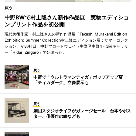
買う
中野BWで村上隆さん新作作品展 実物エディショ
ンプリント作品を初公開
現代美術作家・村上隆さんの新作作品展「Takashi Murakami Edition
Exhibition: Summer Collection村上隆エディション展：サマーコレク
ション」が8月1日、中野ブロードウェイ（中野区中野4）3階ギャラリ
ー「Hidari Zingaro」で始まった。
買う
中野で「ウルトラマンティガ」ポップアップ店
「ティガダーク」立像展示も
買う
劇団スタジオライフがガレージセール 台本やポス
ター、俳優作の絵なども