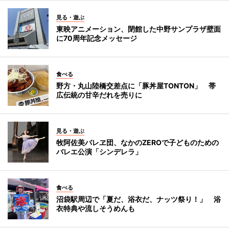
見る・遊ぶ
東映アニメーション、閉館した中野サンプラザ壁面
に70周年記念メッセージ
食べる
野方・丸山陸橋交差点に「豚丼屋TONTON」 帯
広伝統の甘辛だれを売りに
見る・遊ぶ
牧阿佐美バレヱ団、なかのZEROで子どものための
バレエ公演「シンデレラ」
食べる
沼袋駅周辺で「夏だ、浴衣だ、ナッツ祭り！」 浴
衣特典や流しそうめんも