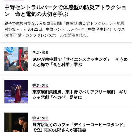
中野セントラルパークで体感型の防災アトラクショ
ン 命と電気の大切さ学ぶ
親子で体験可能な没入型防災訓練「体感型 防災アトラクション－地震
対策篇－」が8月22日、中野セントラルパーク（中野区中野4）サウス
棟地下1階・カンファレンスホールで開催される。
学ぶ・知る
SOPが南中野で「サイエンスクッキング」 そうめ
んと梅で「食と科学」学ぶ
学ぶ・知る
東京演劇集団風、東中野でバリアフリー演劇 ギリ
シャ悲劇「ヘカベ」題材に
学ぶ・知る
野方駅近くのカフェ「デイリーコーヒースタンド」
で立川志の太郎さんが落語会