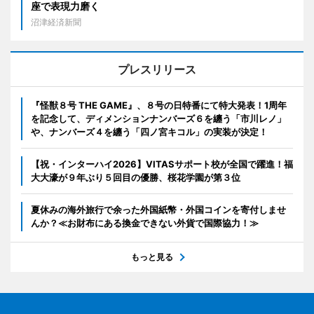
座で表現力磨く
沼津経済新聞
プレスリリース
『怪獣８号 THE GAME』、８号の日特番にて特大発表！1周年
を記念して、ディメンションナンバーズ６を纏う「市川レノ」
や、ナンバーズ４を纏う「四ノ宮キコル」の実装が決定！
【祝・インターハイ2026】VITASサポート校が全国で躍進！福
大大濠が９年ぶり５回目の優勝、桜花学園が第３位
夏休みの海外旅行で余った外国紙幣・外国コインを寄付しませ
んか？≪お財布にある換金できない外貨で国際協力！≫
もっと見る