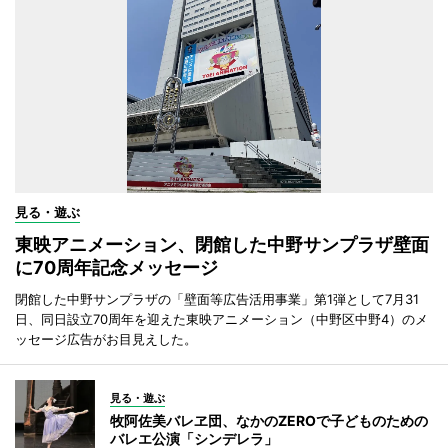
見る・遊ぶ
東映アニメーション、閉館した中野サンプラザ壁面
に70周年記念メッセージ
閉館した中野サンプラザの「壁面等広告活用事業」第1弾として7月31
日、同日設立70周年を迎えた東映アニメーション（中野区中野4）のメ
ッセージ広告がお目見えした。
見る・遊ぶ
牧阿佐美バレヱ団、なかのZEROで子どものための
バレエ公演「シンデレラ」