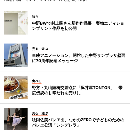
買う
中野BWで村上隆さん新作作品展 実物エディショ
ンプリント作品を初公開
見る・遊ぶ
東映アニメーション、閉館した中野サンプラザ壁面
に70周年記念メッセージ
食べる
野方・丸山陸橋交差点に「豚丼屋TONTON」 帯
広伝統の甘辛だれを売りに
見る・遊ぶ
牧阿佐美バレヱ団、なかのZEROで子どものための
バレエ公演「シンデレラ」