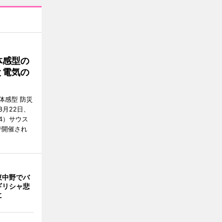
体感型の
と電気の
体感型 防災
月22日、
4）サウス
で開催され
東中野でバ
ギリシャ悲
に