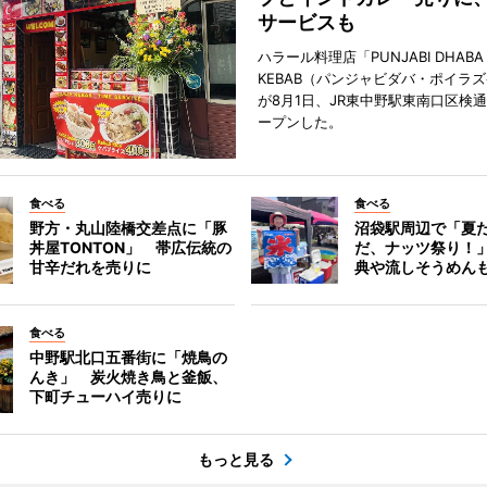
サービスも
ハラール料理店「PUNJABI DHABA 
KEBAB（パンジャビダバ・ポイラ
が8月1日、JR東中野駅東南口区検
ープンした。
食べる
食べる
野方・丸山陸橋交差点に「豚
沼袋駅周辺で「夏
丼屋TONTON」 帯広伝統の
だ、ナッツ祭り！
甘辛だれを売りに
典や流しそうめん
食べる
中野駅北口五番街に「焼鳥の
んき」 炭火焼き鳥と釜飯、
下町チューハイ売りに
もっと見る