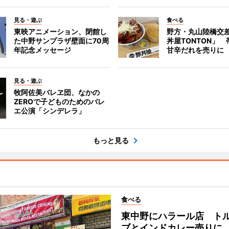
見る・遊ぶ
食べる
東映アニメーション、閉館し
野方・丸山陸橋交
た中野サンプラザ壁面に70周
丼屋TONTON」
年記念メッセージ
甘辛だれを売りに
見る・遊ぶ
牧阿佐美バレヱ団、なかの
ZEROで子どものためのバレ
エ公演「シンデレラ」
もっと見る
食べる
東中野にハラール店 ト
ブとインドカレー売りに