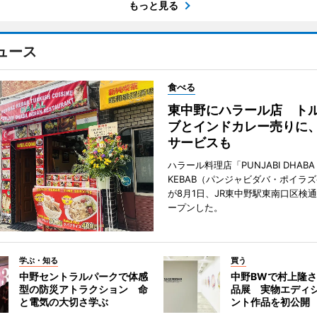
もっと見る
ュース
食べる
東中野にハラール店 ト
ブとインドカレー売りに
サービスも
ハラール料理店「PUNJABI DHABA 
KEBAB（パンジャビダバ・ポイラ
が8月1日、JR東中野駅東南口区検
ープンした。
学ぶ・知る
買う
中野セントラルパークで体感
中野BWで村上隆
型の防災アトラクション 命
品展 実物エディ
と電気の大切さ学ぶ
ント作品を初公開