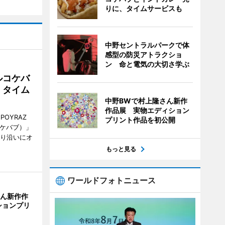
りに、タイムサービスも
中野セントラルパークで体
感型の防災アトラクショ
ン 命と電気の大切さ学ぶ
ルコケバ
、タイム
中野BWで村上隆さん新作
作品展 実物エディション
POYRAZ
プリント作品を初公開
ズケバブ）」
通り沿いにオ
もっと見る
ワールドフォトニュース
さん新作作
ションプリ