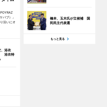
POYRAZ
ズケバブ）」
橋本、玉木氏が立候補 国
通り沿いにオ
民民主代表選
もっと見る
だ、浴衣
」 浴衣特
も