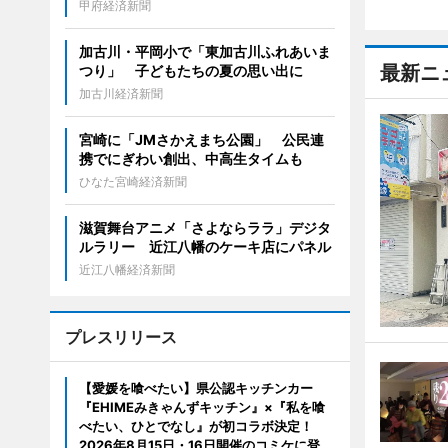
甲府経済新聞
加古川・平岡小で「東加古川ふれあいま
最新ニ
つり」 子どもたちの夏の思い出に
加古川経済新聞
宮崎に「JMさかえまち公園」 公民連
携でにぎわい創出、中高生タイムも
ひなた宮崎経済新聞
滋賀舞台アニメ「さよならララ」デジタ
ルラリー 近江八幡のケーキ店にパネル
近江八幡経済新聞
プレスリリース
【愛媛を喰べたい】県公認キッチンカー
『EHIMEみきゃんずキッチン』×『私を喰
べたい、ひとでなし』が初コラボ決定！
2026年8月15日・16日開催のコミケに登