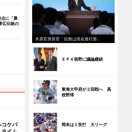
差点に「豚
 帯広伝統の
木原官房長官「拉致は現在進行形」
ＥＰＡ視野に議論継続
東海大甲府が２回戦へ 高
校野球
ルコケバ
岡本は１安打 大リーグ
、タイム