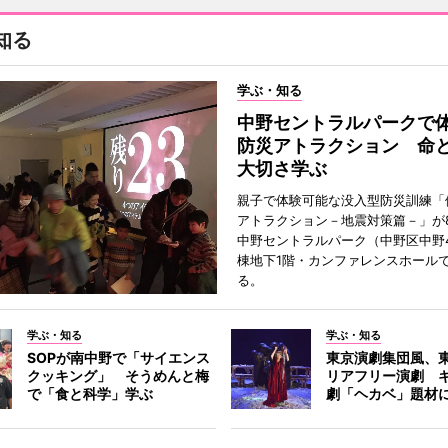
知る
学ぶ・知る
中野セントラルパークで
防災アトラクション 命
大切さ学ぶ
親子で体験可能な没入型防災訓練「
アトラクション－地震対策篇－」が8
中野セントラルパーク（中野区中野
棟地下1階・カンファレンスホール
る。
学ぶ・知る
学ぶ・知る
SOPが南中野で「サイエンス
東京演劇集団風、
クッキング」 そうめんと梅
リアフリー演劇 
で「食と科学」学ぶ
劇「ヘカベ」題材