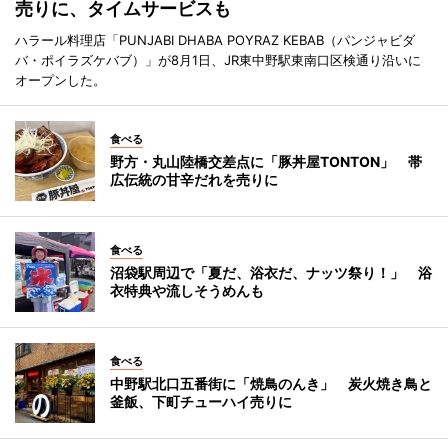
売りに、タイムサービスも
ハラール料理店「PUNJABI DHABA POYRAZ KEBAB（パンジャビダ
バ・ポイラズケバブ）」が8月1日、JR東中野駅東南口区検通り沿いに
オープンした。
食べる
野方・丸山陸橋交差点に「豚丼屋TONTON」 帯
広伝統の甘辛だれを売りに
食べる
沼袋駅周辺で「夏だ、浴衣だ、ナッツ祭り！」 浴
衣特典や流しそうめんも
食べる
中野駅北口五番街に「焼鳥のんき」 炭火焼き鳥と
釜飯、下町チューハイ売りに