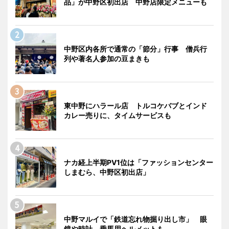
品」が中野区初出店 中野店限定メニューも
中野区内各所で通常の「節分」行事 僧兵行
列や著名人参加の豆まきも
東中野にハラール店 トルコケバブとインド
カレー売りに、タイムサービスも
ナカ経上半期PV1位は「ファッションセンター
しまむら、中野区初出店」
中野マルイで「鉄道忘れ物掘り出し市」 眼
鏡や時計、乗馬用ヘルメットも