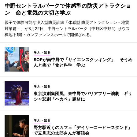
中野セントラルパークで体感型の防災アトラクショ
ン 命と電気の大切さ学ぶ
親子で体験可能な没入型防災訓練「体感型 防災アトラクション－地震
対策篇－」が8月22日、中野セントラルパーク（中野区中野4）サウス
棟地下1階・カンファレンスホールで開催される。
学ぶ・知る
SOPが南中野で「サイエンスクッキング」 そうめ
んと梅で「食と科学」学ぶ
学ぶ・知る
東京演劇集団風、東中野でバリアフリー演劇 ギリ
シャ悲劇「ヘカベ」題材に
学ぶ・知る
野方駅近くのカフェ「デイリーコーヒースタンド」
で立川志の太郎さんが落語会