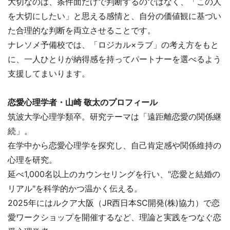
大切なのは、条件面だけで判断するのではなく、「この人
を大切にしたい」と思える感情と、自分の価値観に基づい
た合理的な判断を両立させることです。
ナレソメ予備校では、「ロジカル×ラブ」の考え方をもと
に、一人ひとりが納得感を持ってパートナーを選べるよう
支援してまいります。
恋愛心理学者・山崎 敬太のプロフィール
筑波大学心理学類卒。研究テーマは「遠距離恋愛の関係継
続」。
在学中から恋愛心理学を探究し、自己肯定感や関係維持の
心理を研究。
延べ1,000名以上のカウンセリングを行い、"恋愛と結婚の
リアル"を科学的かつ温かく伝える。
2025年にはルクア大阪（JR西日本SC開発(株)協力）で恋
愛ワークショップを開催するなど、理論と実践をつなぐ恋