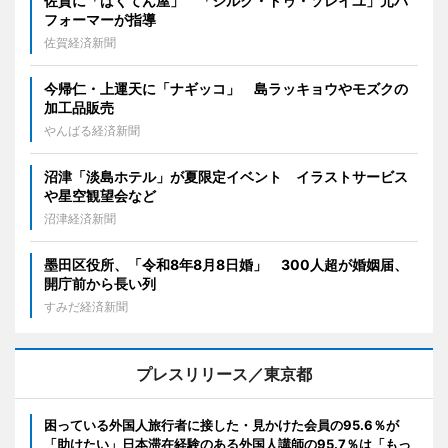
佐賀に「ばくてん屋」 「シルク・ドゥ・ソレイユ」元パ
フォーマーが指導
佐賀経済新聞
今帰仁・上運天に「ナギッコ」 島ラッキョウやモズクの
加工品販売
やんばる経済新聞
沼津「淡島ホテル」が夏限定イベント イラストサービス
や星空観望会など
沼津経済新聞
墨田区役所、「令和8年8月8日婚」 300人超が婚姻届、
開庁前から長い列
すみだ経済新聞
プレスリリース／東京都
困っている外国人旅行者に接した・見かけた会員の95.6％が
「助けたい」日本滞在経験のある外国人講師の95.7％は「もっ