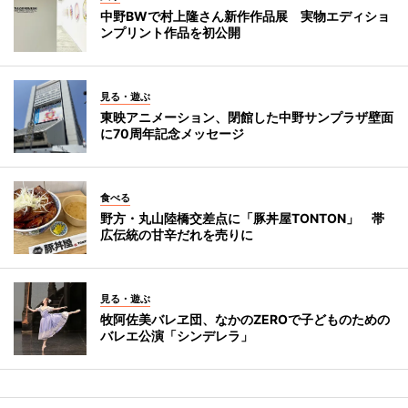
中野BWで村上隆さん新作作品展 実物エディショ
ンプリント作品を初公開
見る・遊ぶ
東映アニメーション、閉館した中野サンプラザ壁面
に70周年記念メッセージ
食べる
野方・丸山陸橋交差点に「豚丼屋TONTON」 帯
広伝統の甘辛だれを売りに
見る・遊ぶ
牧阿佐美バレヱ団、なかのZEROで子どものための
バレエ公演「シンデレラ」