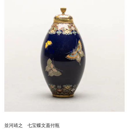
並河靖之 七宝蝶文蓋付瓶