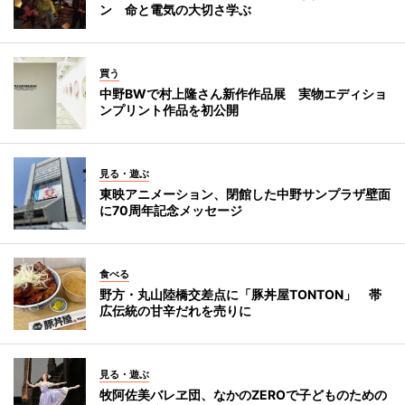
ン 命と電気の大切さ学ぶ
買う
中野BWで村上隆さん新作作品展 実物エディショ
ンプリント作品を初公開
見る・遊ぶ
東映アニメーション、閉館した中野サンプラザ壁面
に70周年記念メッセージ
食べる
野方・丸山陸橋交差点に「豚丼屋TONTON」 帯
広伝統の甘辛だれを売りに
見る・遊ぶ
牧阿佐美バレヱ団、なかのZEROで子どものための