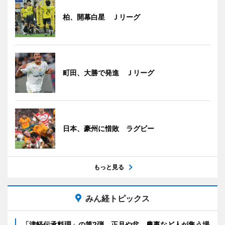
柏、開幕白星 Ｊリーグ
町田、大勝で発進 Ｊリーグ
日本、豪州に惜敗 ラグビー
もっと見る
みん経トピックス
「津軽伝承料理」の第2弾 正月や盆、農事など人が集う場