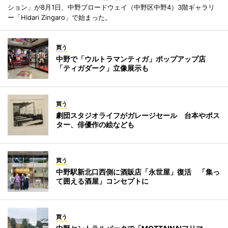
ション」が8月1日、中野ブロードウェイ（中野区中野4）3階ギャラリ
ー「Hidari Zingaro」で始まった。
買う
中野で「ウルトラマンティガ」ポップアップ店
「ティガダーク」立像展示も
買う
劇団スタジオライフがガレージセール 台本やポス
ター、俳優作の絵なども
買う
中野駅新北口西側に酒販店「永世屋」復活 「集っ
て囲える酒屋」コンセプトに
買う