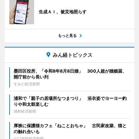
生成ＡＩ、被災地照らす
もっと見る
みん経トピックス
墨田区役所、「令和8年8月8日婚」 300人超が婚姻届、
開庁前から長い列
すみだ経済新聞
浦和で「親子の居場所なつまつり」 浴衣姿でヨーヨー釣
りや和太鼓楽しむ
浦和経済新聞
厚狭に保護猫カフェ「ねことおちゃ」 古民家改築、猫と
の触れ合いも
山口宇部経済新聞