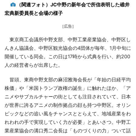
（関連フォト）JC中野の新年会で所信表明した碓井
宏典新委員長と会場の様子
［広告］
東京商工会議所中野支部、中野工業産業協会、中野区し
んきん協議会、中野区観光協会の4団体が毎年、1月中旬に
開催している同会。この日は17時から式典を行い、約200
人の経営者らが出席した。
冒頭、東商中野支部の麻沼雅海会長が「年始の日経平均
株価」や「米国トランプ政権の誕生」に触れたほか、「ア
ニメやサブカルチャーの街としても注目されていて、日本
が世界に誇るアニメの制作拠点の顔も持つ中野区。オリン
ピックなどの追い風をチャンスととらえて、地域産業をわ
れわれの手で実現していく力が必要」とあいさつ。中野工
業産業協会の溝口秀二会長は「ものづくりの力」ついて話