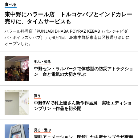
食べる
東中野にハラール店 トルコケバブとインドカレー
売りに、タイムサービスも
ハラール料理店「PUNJABI DHABA POYRAZ KEBAB（パンジャビダ
バ・ポイラズケバブ）」が8月1日、JR東中野駅東南口区検通り沿いに
オープンした。
学ぶ・知る
中野セントラルパークで体感型の防災アトラクショ
ン 命と電気の大切さ学ぶ
買う
中野BWで村上隆さん新作作品展 実物エディショ
ンプリント作品を初公開
見る・遊ぶ
東映アニメーション、閉館した中野サンプラザ壁面