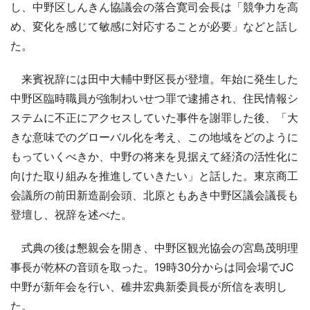
し、中野区しんきん協議会の落合寛司会長は「競争力を高
め、変化を感じて敏感に対応することが必要」などと話し
た。
来賓祝辞には田中大輔中野区長が登壇。年始に発生した
中野区臨時職員が強制わいせつ罪で逮捕され、住民情報シ
ステムに不正にアクセスしていた事件を謝罪した後、「大
きな意味でのグローバル化を考え、この地域をどのように
もっていくべきか、中野の将来を見据えて経済の活性化に
向けた取り組みを推進していきたい」と話した。東京商工
会議所の前田新造副会頭、北原ともあき中野区議会議長も
登壇し、祝辞を述べた。
式典の後は懇親会を開き、中野区観光協会の宮島茂明理
事長が乾杯の音頭を取った。19時30分からは同会場でJC
中野が新年会を行い、碓井宏典新委員長が所信を表明し
た。