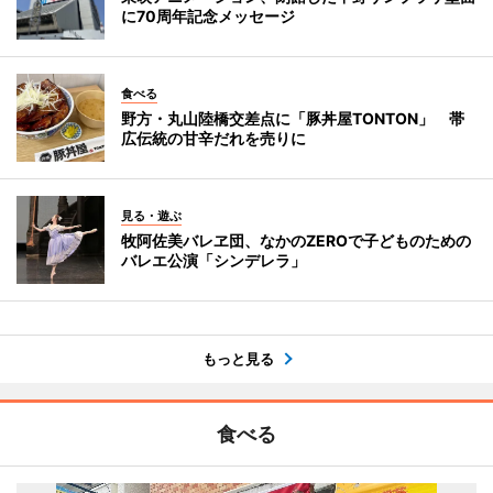
に70周年記念メッセージ
食べる
野方・丸山陸橋交差点に「豚丼屋TONTON」 帯
広伝統の甘辛だれを売りに
見る・遊ぶ
牧阿佐美バレヱ団、なかのZEROで子どものための
バレエ公演「シンデレラ」
もっと見る
食べる