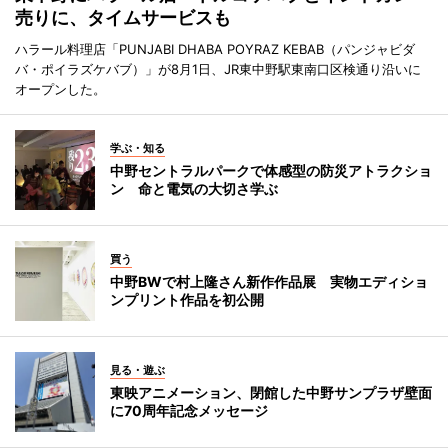
売りに、タイムサービスも
ハラール料理店「PUNJABI DHABA POYRAZ KEBAB（パンジャビダ
バ・ポイラズケバブ）」が8月1日、JR東中野駅東南口区検通り沿いに
オープンした。
学ぶ・知る
中野セントラルパークで体感型の防災アトラクショ
ン 命と電気の大切さ学ぶ
買う
中野BWで村上隆さん新作作品展 実物エディショ
ンプリント作品を初公開
見る・遊ぶ
東映アニメーション、閉館した中野サンプラザ壁面
に70周年記念メッセージ