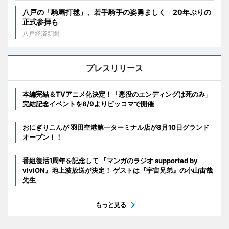
八戸の「騎馬打毬」、若手騎手の姿勇ましく 20年ぶりの
正式参拝も
八戸経済新聞
プレスリリース
本編完結＆TVアニメ化決定！「悪役のエンディングは死のみ」
完結記念イベントを8/9よりピッコマで開催
おにぎりこんが 羽田空港第一ターミナル店が8月10日グランド
オープン！！
番組復活1周年を記念して 『マンガのラジオ supported by
viviON』地上波放送が決定！ ゲストは『宇宙兄弟』の小山宙哉
先生
もっと見る