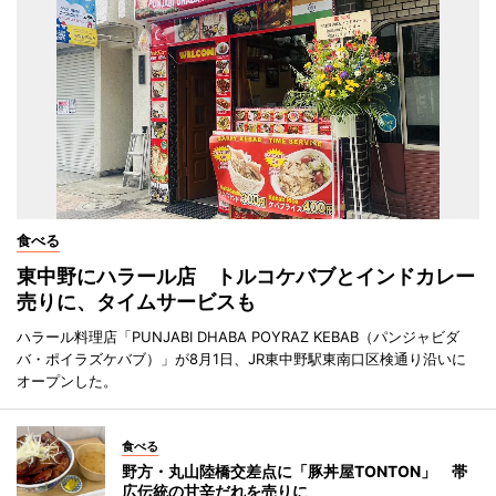
食べる
東中野にハラール店 トルコケバブとインドカレー
売りに、タイムサービスも
ハラール料理店「PUNJABI DHABA POYRAZ KEBAB（パンジャビダ
バ・ポイラズケバブ）」が8月1日、JR東中野駅東南口区検通り沿いに
オープンした。
食べる
野方・丸山陸橋交差点に「豚丼屋TONTON」 帯
広伝統の甘辛だれを売りに