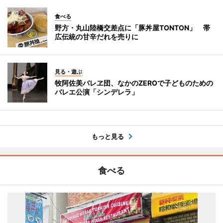
食べる
野方・丸山陸橋交差点に「豚丼屋TONTON」 帯
広伝統の甘辛だれを売りに
見る・遊ぶ
牧阿佐美バレヱ団、なかのZEROで子どものための
バレエ公演「シンデレラ」
もっと見る
食べる