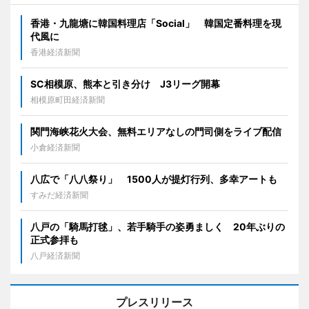
香港・九龍塘に韓国料理店「Social」 韓国定番料理を現
代風に
香港経済新聞
SC相模原、熊本と引き分け J3リーグ開幕
相模原町田経済新聞
関門海峡花火大会、無料エリアなしの門司側をライブ配信
小倉経済新聞
八広で「八八祭り」 1500人が提灯行列、多幸アートも
すみだ経済新聞
八戸の「騎馬打毬」、若手騎手の姿勇ましく 20年ぶりの
正式参拝も
八戸経済新聞
プレスリリース