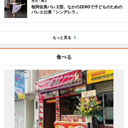
見る・遊ぶ
牧阿佐美バレヱ団、なかのZEROで子どものための
バレエ公演「シンデレラ」
もっと見る
食べる