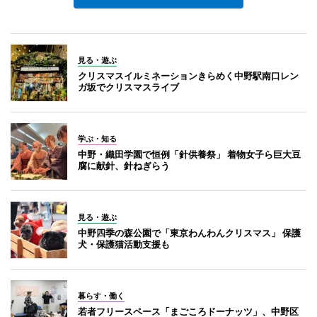
見る・遊ぶ
クリスマスイルミネーションきらめく中野駅南口レン
ガ坂でクリスマスライブ
学ぶ・知る
中野・織田学園で恒例「針供養祭」 着物女子ら巨大豆
腐に献針、針ねぎらう
見る・遊ぶ
中野四季の森公園で「東京わんわんクリスマス」 保護
犬・保護猫活動支援も
暮らす・働く
若者フリースペース「まごころドーナッツ」、中野区