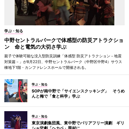
学ぶ・知る
中野セントラルパークで体感型の防災アトラクショ
ン 命と電気の大切さ学ぶ
親子で体験可能な没入型防災訓練「体感型 防災アトラクション－地震
対策篇－」が8月22日、中野セントラルパーク（中野区中野4）サウス
棟地下1階・カンファレンスホールで開催される。
学ぶ・知る
SOPが南中野で「サイエンスクッキング」 そうめ
んと梅で「食と科学」学ぶ
学ぶ・知る
東京演劇集団風、東中野でバリアフリー演劇 ギリ
シャ悲劇「ヘカベ」題材に