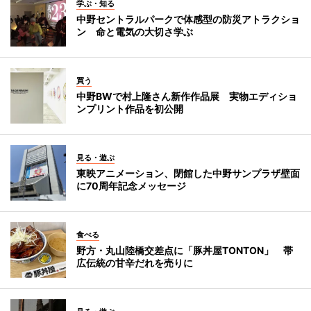
学ぶ・知る
中野セントラルパークで体感型の防災アトラクショ
ン 命と電気の大切さ学ぶ
買う
中野BWで村上隆さん新作作品展 実物エディショ
ンプリント作品を初公開
見る・遊ぶ
東映アニメーション、閉館した中野サンプラザ壁面
に70周年記念メッセージ
食べる
野方・丸山陸橋交差点に「豚丼屋TONTON」 帯
広伝統の甘辛だれを売りに