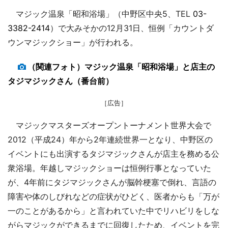
マジック温泉「昭和浴場」（中野区中央5、TEL
03-
3382-2414
）で大みそかの12月31日、恒例「カウントダ
ウンマジックショー」が行われる。
（関連フォト）マジック温泉「昭和浴場」と店主の
タジマジックさん（番台前）
［広告］
マジックマスターズオープントーナメント世界大会で
2012（平成24）年から2年連続世界一となり、中野区の
イベントにも出演するタジマジックさんが店主を務める公
衆浴場。年越しマジックショーは恒例行事となっていた
が、4年前にタジマジックさんが脳幹梗塞で倒れ、言語の
障害や体のしびれなどの症状がひどく、医者からも「万が
一のことがあるから」と言われていた中でリハビリをしな
がらマジックができるまでに回復したため、イベントを完