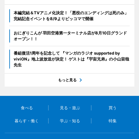
本編完結＆TVアニメ化決定！「悪役のエンディングは死のみ」
完結記念イベントを8/9よりピッコマで開催
おにぎりこんが 羽田空港第一ターミナル店が8月10日グランド
オープン！！
番組復活1周年を記念して 『マンガのラジオ supported by
viviON』地上波放送が決定！ ゲストは『宇宙兄弟』の小山宙哉
先生
もっと見る
食べる
見る・遊ぶ
買う
暮らす・働く
学ぶ・知る
特集