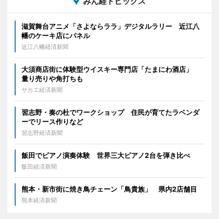
みん経トピックス
滋賀舞台アニメ「さよならララ」デジタルラリー 近江八
幡のケーキ店にパネル
近江八幡経済新聞
大須商店街に体験型ウイスキー専門店「たまにわ酒店」
量り売りや角打ちも
サカエ経済新聞
習志野・奏の杜でワークショップ 住民が育てたラベンダ
ーでリース作りなど
習志野経済新聞
飯田でピアノ演奏体験 世界三大ピアノ2台を弾き比べ
飯田経済新聞
熊本・新市街に焼き鳥チェーン「鳥貴族」 県内2店舗目
熊本経済新聞