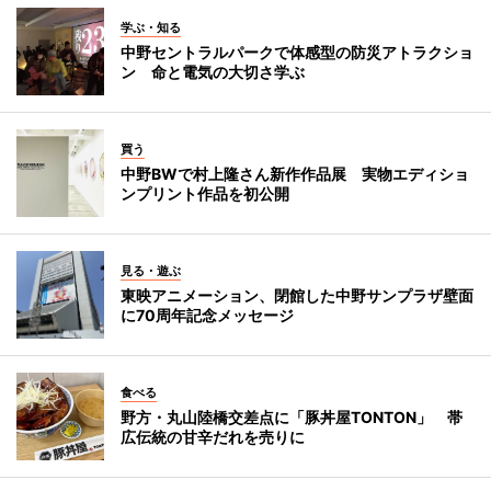
学ぶ・知る
中野セントラルパークで体感型の防災アトラクショ
ン 命と電気の大切さ学ぶ
買う
中野BWで村上隆さん新作作品展 実物エディショ
ンプリント作品を初公開
見る・遊ぶ
東映アニメーション、閉館した中野サンプラザ壁面
に70周年記念メッセージ
食べる
野方・丸山陸橋交差点に「豚丼屋TONTON」 帯
広伝統の甘辛だれを売りに