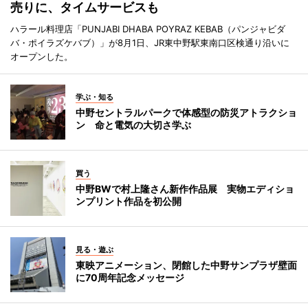
売りに、タイムサービスも
ハラール料理店「PUNJABI DHABA POYRAZ KEBAB（パンジャビダ
バ・ポイラズケバブ）」が8月1日、JR東中野駅東南口区検通り沿いに
オープンした。
学ぶ・知る
中野セントラルパークで体感型の防災アトラクショ
ン 命と電気の大切さ学ぶ
買う
中野BWで村上隆さん新作作品展 実物エディショ
ンプリント作品を初公開
見る・遊ぶ
東映アニメーション、閉館した中野サンプラザ壁面
に70周年記念メッセージ