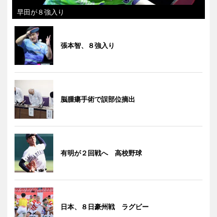
早田が８強入り
張本智、８強入り
脳腫瘍手術で誤部位摘出
有明が２回戦へ 高校野球
日本、８日豪州戦 ラグビー