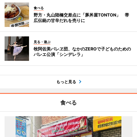
食べる
野方・丸山陸橋交差点に「豚丼屋TONTON」 帯
広伝統の甘辛だれを売りに
見る・遊ぶ
牧阿佐美バレヱ団、なかのZEROで子どものための
バレエ公演「シンデレラ」
もっと見る
食べる