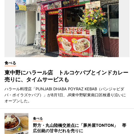
食べる
東中野にハラール店 トルコケバブとインドカレー
売りに、タイムサービスも
ハラール料理店「PUNJABI DHABA POYRAZ KEBAB（パンジャビダ
バ・ポイラズケバブ）」が8月1日、JR東中野駅東南口区検通り沿いに
オープンした。
食べる
野方・丸山陸橋交差点に「豚丼屋TONTON」 帯
広伝統の甘辛だれを売りに