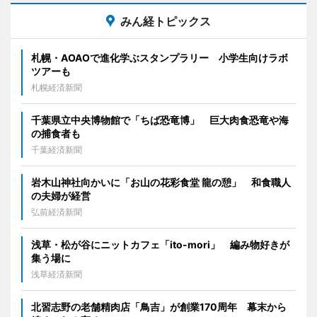
みん経トピックス
札幌・AOAOで進化学ぶスタンプラリー 小学生向けラボ
ツアーも
札幌経済新聞
千葉県立中央博物館で「ちば恐竜博」 巨大肉食恐竜や海
の捕食者も
千葉経済新聞
岩木山神社向かいに「お山の花彩食堂 龍の憩」 和食職人
の夫婦が経営
弘前経済新聞
浅草・松が谷にニットカフェ「ito-mori」 編み物好きが
集う場に
浅草経済新聞
北習志野の老舗精肉店「鳥吉」が創業170周年 幕末から