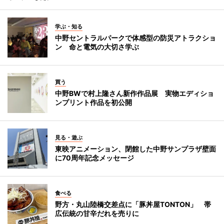
学ぶ・知る
中野セントラルパークで体感型の防災アトラクショ
ン 命と電気の大切さ学ぶ
買う
中野BWで村上隆さん新作作品展 実物エディショ
ンプリント作品を初公開
見る・遊ぶ
東映アニメーション、閉館した中野サンプラザ壁面
に70周年記念メッセージ
食べる
野方・丸山陸橋交差点に「豚丼屋TONTON」 帯
広伝統の甘辛だれを売りに