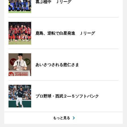
喜ぶ植中 Ｊリーグ
鹿島、逆転で白星発進 Ｊリーグ
あいさつされる悠仁さま
プロ野球・西武２―５ソフトバンク
もっと見る