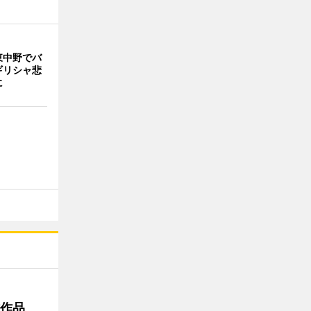
東中野でバ
ギリシャ悲
に
作作品