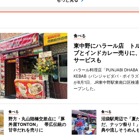
食べる
東中野にハラール店 ト
ブとインドカレー売りに
サービスも
ハラール料理店「PUNJABI DHABA 
KEBAB（パンジャビダバ・ポイラ
が8月1日、JR東中野駅東南口区検
ープンした。
食べる
食べる
野方・丸山陸橋交差点に「豚
沼袋駅周辺で「夏
丼屋TONTON」 帯広伝統の
だ、ナッツ祭り！
甘辛だれを売りに
典や流しそうめん