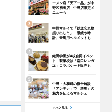
ーメン店「天下一品」が中
野区初出店 中野店限定メ
ニューも
中野マルイで「鉄道忘れ物
掘り出し市」 眼鏡や時
計、乗馬用ヘルメットも
織田学園が4校合同イベン
ト 製菓校は「南口レンガ
坂」コラボケーキ販売も
中野・大和町の複合施設
「アンテナ」で「群馬」の
魅力を伝えるマルシェ
もっと見る