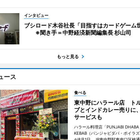
インタビュー
ブシロード木谷社長「目指すはカードゲーム
※聞き手＝中野経済新聞編集長 杉山司
もっと見る
ュース
食べる
東中野にハラール店 ト
ブとインドカレー売りに
サービスも
ハラール料理店「PUNJABI DHABA 
KEBAB（パンジャビダバ・ポイラ
が8月1日、JR東中野駅東南口区検