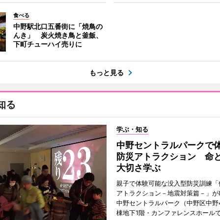
食べる
中野駅北口五番街に「焼鳥の
んき」 炭火焼き鳥と釜飯、
下町チューハイ売りに
もっと見る
知る
学ぶ・知る
中野セントラルパークで
防災アトラクション 命
大切さ学ぶ
親子で体験可能な没入型防災訓練「
アトラクション－地震対策篇－」が8
中野セントラルパーク（中野区中野
棟地下1階・カンファレンスホール