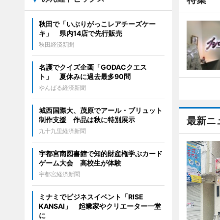
秋田で「いぶりがっこレアチーズケー
キ」 県内14店で先行販売
秋田経済新聞
名護でクイズ企画「GODACクエス
ト」 夏休みに過去最多90問
やんばる経済新聞
城西国際大、茂原でアール・ブリュット
最新ニ
制作支援 作品は秋に特別展示
九十九里経済新聞
宇都宮南図書館で知的財産権学ぶカード
ゲーム大会 高校生が体験
宇都宮経済新聞
ミナミでビジネスイベント「RISE
KANSAI」 起業家やクリエーター一堂
に