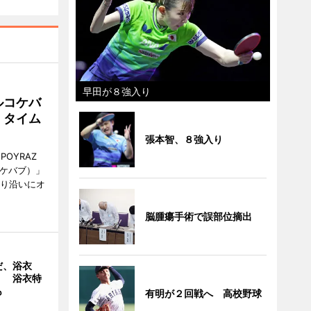
早田が８強入り
ルコケバ
、タイム
張本智、８強入り
POYRAZ
ズケバブ）」
通り沿いにオ
脳腫瘍手術で誤部位摘出
だ、浴衣
」 浴衣特
も
有明が２回戦へ 高校野球