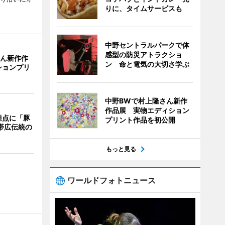
りに、タイムサービスも
中野セントラルパークで体
感型の防災アトラクショ
さん新作作
ン 命と電気の大切さ学ぶ
ションプリ
中野BWで村上隆さん新作
作品展 実物エディション
差点に「豚
プリント作品を初公開
 帯広伝統の
もっと見る
ワールドフォトニュース