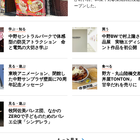
ープンした。
学ぶ・知る
買う
中野セントラルパークで体感
中野BWで村上隆
型の防災アトラクション 命
品展 実物エディ
と電気の大切さ学ぶ
ント作品を初公開
見る・遊ぶ
食べる
東映アニメーション、閉館し
野方・丸山陸橋交
た中野サンプラザ壁面に70周
丼屋TONTON」
年記念メッセージ
甘辛だれを売りに
見る・遊ぶ
牧阿佐美バレヱ団、なかの
ZEROで子どものためのバレ
エ公演「シンデレラ」
もっと見る