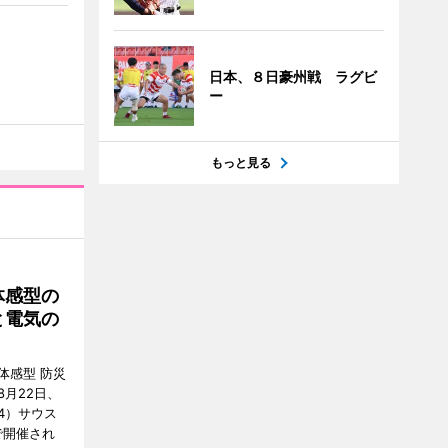
日本、８日豪州戦 ラグビ
ー
もっと見る
体感型の
と電気の
体感型 防災
月22日、
4）サウス
で開催され