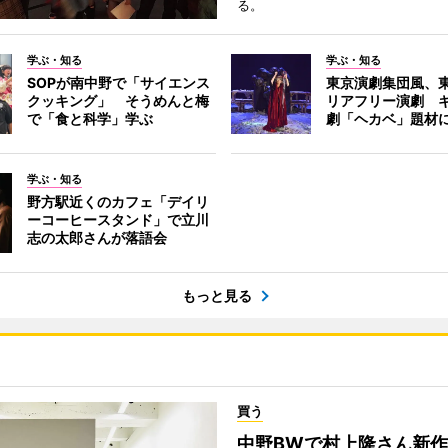
る。
学ぶ・知る
学ぶ・知る
SOPが南中野で「サイエンス
東京演劇集団風、
クッキング」 そうめんと梅
リアフリー演劇 
で「食と科学」学ぶ
劇「ヘカベ」題材
学ぶ・知る
野方駅近くのカフェ「デイリ
ーコーヒースタンド」で立川
志の太郎さんが落語会
もっと見る
買う
中野BWで村上隆さん新