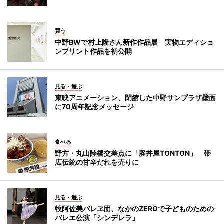
買う
中野BWで村上隆さん新作作品展 実物エディショ
ンプリント作品を初公開
見る・遊ぶ
東映アニメーション、閉館した中野サンプラザ壁面
に70周年記念メッセージ
食べる
野方・丸山陸橋交差点に「豚丼屋TONTON」 帯
広伝統の甘辛だれを売りに
見る・遊ぶ
牧阿佐美バレヱ団、なかのZEROで子どものための
バレエ公演「シンデレラ」