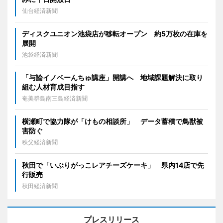
仙台経済新聞
ディスクユニオン池袋店が移転オープン 約5万枚の在庫を
展開
池袋経済新聞
「与論イノベーんちゅ講座」開講へ 地域課題解決に取り
組む人材育成目指す
奄美群島南三島経済新聞
横瀬町で協力隊が「けもの相談所」 データ蓄積で鳥獣被
害防ぐ
秩父経済新聞
秋田で「いぶりがっこレアチーズケーキ」 県内14店で先
行販売
秋田経済新聞
プレスリリース