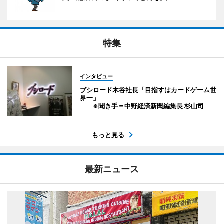
特集
インタビュー
ブシロード木谷社長「目指すはカードゲーム世
界一」
※聞き手＝中野経済新聞編集長 杉山司
もっと見る
最新ニュース