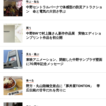
学ぶ・知る
中野セントラルパークで体感型の防災アトラクショ
ン 命と電気の大切さ学ぶ
買う
中野BWで村上隆さん新作作品展 実物エディショ
ンプリント作品を初公開
見る・遊ぶ
東映アニメーション、閉館した中野サンプラザ壁面
に70周年記念メッセージ
食べる
野方・丸山陸橋交差点に「豚丼屋TONTON」 帯
広伝統の甘辛だれを売りに