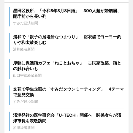
墨田区役所、「令和8年8月8日婚」 300人超が婚姻届、
開庁前から長い列
すみだ経済新聞
浦和で「親子の居場所なつまつり」 浴衣姿でヨーヨー釣
りや和太鼓楽しむ
浦和経済新聞
厚狭に保護猫カフェ「ねことおちゃ」 古民家改築、猫と
の触れ合いも
山口宇部経済新聞
文花で学生企画の「すみだタウンミーティング」 4テーマ
で意見交換
すみだ経済新聞
沼津発祥の医学研究会「U-TECH」開催へ 関係者らが沼
津市長を表敬訪問
沼津経済新聞