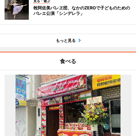
見る・遊ぶ
牧阿佐美バレヱ団、なかのZEROで子どものための
バレエ公演「シンデレラ」
もっと見る
食べる