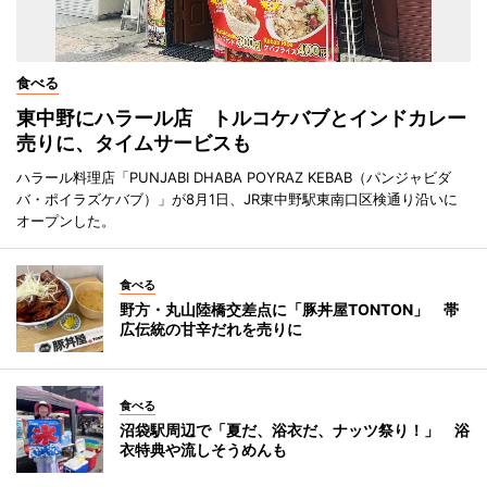
食べる
東中野にハラール店 トルコケバブとインドカレー
売りに、タイムサービスも
ハラール料理店「PUNJABI DHABA POYRAZ KEBAB（パンジャビダ
バ・ポイラズケバブ）」が8月1日、JR東中野駅東南口区検通り沿いに
オープンした。
食べる
野方・丸山陸橋交差点に「豚丼屋TONTON」 帯
広伝統の甘辛だれを売りに
食べる
沼袋駅周辺で「夏だ、浴衣だ、ナッツ祭り！」 浴
衣特典や流しそうめんも