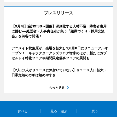
プレスリリース
【9月4日(金)19:30～開催】深刻化する人材不足・障害者雇用
に挑む──経営者・人事責任者が集う「組織づくり・採用交流
会」を渋谷で開催！
アニメイト秋葉原が、売場を拡大して8月8日にリニューアルオ
ープン！ キャラクターグッズフロア増床のほか、新たにカプ
セルトイ特化フロアや期間限定催事フロアの展開も
【2人に1人がリユースに気付いていない】リユース人口拡大・
日常定着のカギは始めやすさ
もっと見る
食べる
見る・遊ぶ
買う