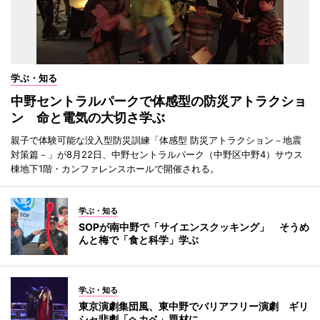
学ぶ・知る
中野セントラルパークで体感型の防災アトラクショ
ン 命と電気の大切さ学ぶ
親子で体験可能な没入型防災訓練「体感型 防災アトラクション－地震
対策篇－」が8月22日、中野セントラルパーク（中野区中野4）サウス
棟地下1階・カンファレンスホールで開催される。
学ぶ・知る
SOPが南中野で「サイエンスクッキング」 そうめ
んと梅で「食と科学」学ぶ
学ぶ・知る
東京演劇集団風、東中野でバリアフリー演劇 ギリ
シャ悲劇「ヘカベ」題材に