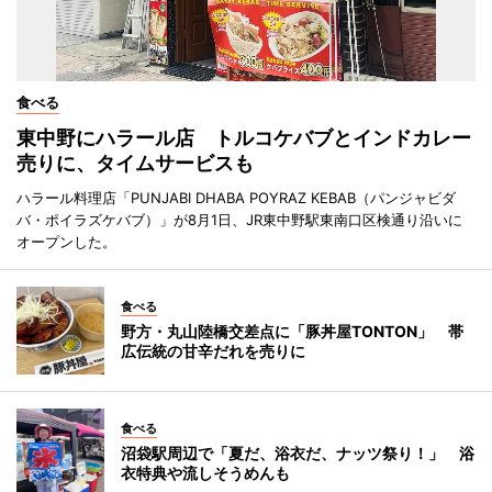
食べる
東中野にハラール店 トルコケバブとインドカレー
売りに、タイムサービスも
ハラール料理店「PUNJABI DHABA POYRAZ KEBAB（パンジャビダ
バ・ポイラズケバブ）」が8月1日、JR東中野駅東南口区検通り沿いに
オープンした。
食べる
野方・丸山陸橋交差点に「豚丼屋TONTON」 帯
広伝統の甘辛だれを売りに
食べる
沼袋駅周辺で「夏だ、浴衣だ、ナッツ祭り！」 浴
衣特典や流しそうめんも