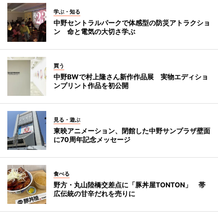
学ぶ・知る
中野セントラルパークで体感型の防災アトラクショ
ン 命と電気の大切さ学ぶ
買う
中野BWで村上隆さん新作作品展 実物エディショ
ンプリント作品を初公開
見る・遊ぶ
東映アニメーション、閉館した中野サンプラザ壁面
に70周年記念メッセージ
食べる
野方・丸山陸橋交差点に「豚丼屋TONTON」 帯
広伝統の甘辛だれを売りに