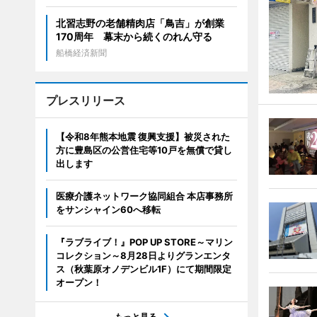
北習志野の老舗精肉店「鳥吉」が創業
170周年 幕末から続くのれん守る
船橋経済新聞
プレスリリース
【令和8年熊本地震 復興支援】被災された
方に豊島区の公営住宅等10戸を無償で貸し
出します
医療介護ネットワーク協同組合 本店事務所
をサンシャイン60へ移転
『ラブライブ！』POP UP STORE～マリン
コレクション～8月28日よりグランエンタ
ス（秋葉原オノデンビル1F）にて期間限定
オープン！
もっと見る