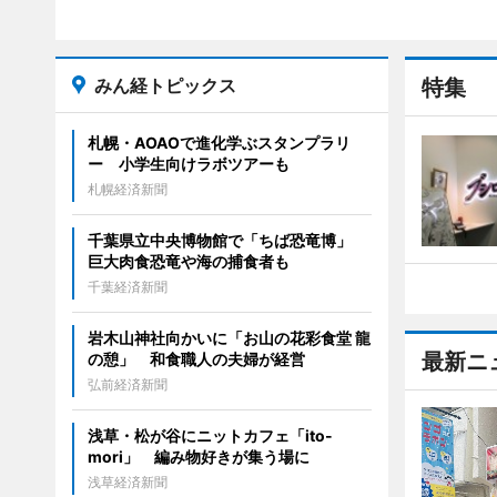
みん経トピックス
特集
札幌・AOAOで進化学ぶスタンプラリ
ー 小学生向けラボツアーも
札幌経済新聞
千葉県立中央博物館で「ちば恐竜博」
巨大肉食恐竜や海の捕食者も
千葉経済新聞
岩木山神社向かいに「お山の花彩食堂 龍
最新ニ
の憩」 和食職人の夫婦が経営
弘前経済新聞
浅草・松が谷にニットカフェ「ito-
mori」 編み物好きが集う場に
浅草経済新聞