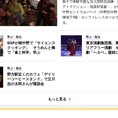
親子で体験可能な没入型防災訓練「
アトラクション－地震対策篇－」が8
中野セントラルパーク（中野区中野
棟地下1階・カンファレンスホール
る。
学ぶ・知る
学ぶ・知る
SOPが南中野で「サイエンス
東京演劇集団風、
クッキング」 そうめんと梅
リアフリー演劇 
で「食と科学」学ぶ
劇「ヘカベ」題材
学ぶ・知る
野方駅近くのカフェ「デイリ
ーコーヒースタンド」で立川
志の太郎さんが落語会
もっと見る