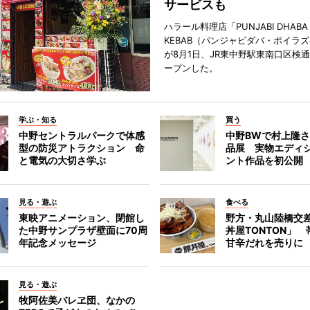
サービスも
ハラール料理店「PUNJABI DHABA 
KEBAB（パンジャビダバ・ポイラ
が8月1日、JR東中野駅東南口区検
ープンした。
学ぶ・知る
買う
中野セントラルパークで体感
中野BWで村上隆
型の防災アトラクション 命
品展 実物エディ
と電気の大切さ学ぶ
ント作品を初公開
見る・遊ぶ
食べる
東映アニメーション、閉館し
野方・丸山陸橋交
た中野サンプラザ壁面に70周
丼屋TONTON」
年記念メッセージ
甘辛だれを売りに
見る・遊ぶ
牧阿佐美バレヱ団、なかの