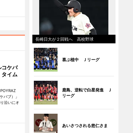
長崎日大が２回戦へ 高校野球
喜ぶ植中 Ｊリーグ
ルコケバ
、タイム
鹿島、逆転で白星発進 Ｊ
POYRAZ
リーグ
ズケバブ）」
通り沿いにオ
あいさつされる悠仁さま