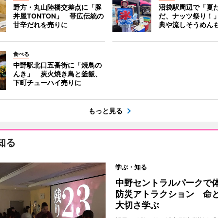
野方・丸山陸橋交差点に「豚
沼袋駅周辺で「夏
丼屋TONTON」 帯広伝統の
だ、ナッツ祭り！
甘辛だれを売りに
典や流しそうめん
食べる
中野駅北口五番街に「焼鳥の
んき」 炭火焼き鳥と釜飯、
下町チューハイ売りに
もっと見る
知る
学ぶ・知る
中野セントラルパークで
防災アトラクション 命
大切さ学ぶ