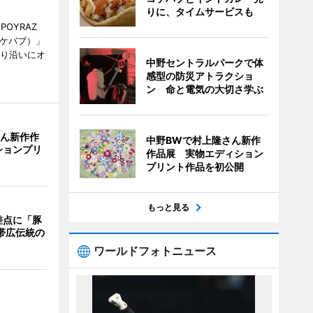
りに、タイムサービスも
POYRAZ
ズケバブ）」
通り沿いにオ
中野セントラルパークで体
感型の防災アトラクショ
ン 命と電気の大切さ学ぶ
さん新作作
中野BWで村上隆さん新作
ションプリ
作品展 実物エディション
プリント作品を初公開
もっと見る
差点に「豚
 帯広伝統の
ワールドフォトニュース