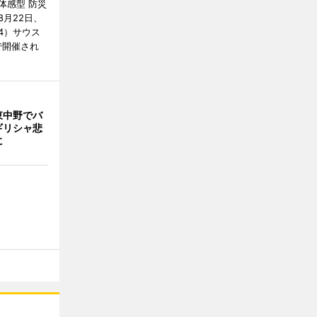
体感型 防災
月22日、
4）サウス
で開催され
東中野でバ
ギリシャ悲
に