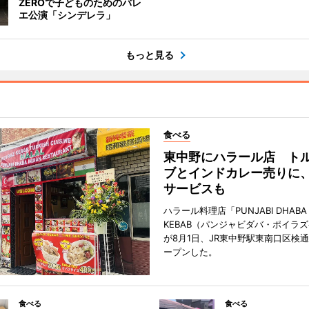
ZEROで子どものためのバレ
エ公演「シンデレラ」
もっと見る
食べる
東中野にハラール店 ト
ブとインドカレー売りに
サービスも
ハラール料理店「PUNJABI DHABA 
KEBAB（パンジャビダバ・ポイラ
が8月1日、JR東中野駅東南口区検
ープンした。
食べる
食べる