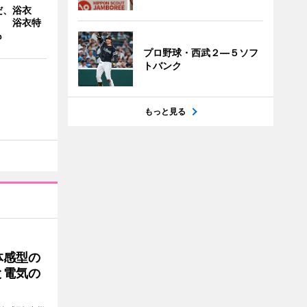
だ、浴衣
」 浴衣特
も
プロ野球・西武２―５ソフ
トバンク
もっと見る
体感型の
と電気の