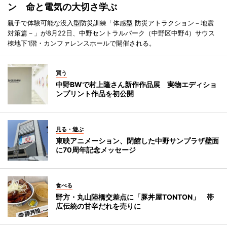
ン 命と電気の大切さ学ぶ
親子で体験可能な没入型防災訓練「体感型 防災アトラクション－地震
対策篇－」が8月22日、中野セントラルパーク（中野区中野4）サウス
棟地下1階・カンファレンスホールで開催される。
買う
中野BWで村上隆さん新作作品展 実物エディショ
ンプリント作品を初公開
見る・遊ぶ
東映アニメーション、閉館した中野サンプラザ壁面
に70周年記念メッセージ
食べる
野方・丸山陸橋交差点に「豚丼屋TONTON」 帯
広伝統の甘辛だれを売りに