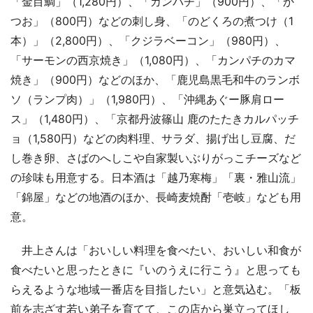
「金目鯛」（1,280円）、「カンパチ」（900円）、「か
つお」（800円）などの刺し身、「のどくろの煮つけ（1
本）」（2,800円）、「クジラベーコン」（980円）、
「サーモンの西京焼き」（1,080円）、「カンパチのカマ
焼き」（900円）などのほか、「鹿児島黒毛和牛のランボ
ソ（ランプ肉）」（1,980円）、「沖縄あぐー豚肩ロー
ス」（1,480円）、「京都丹波篠山 鹿のたたきカルパッチ
ョ（1,580円）などの肉料理、サラダ、揚げ出し豆腐、だ
し巻き卵、さばのへしこや自家製いぶりがっこチーズなど
の珍味も用意する。日本酒は「越乃寒梅」「裏・雅山流」
「錦屋」などの地酒のほか、長崎麦焼酎「壱岐」なども用
意。
井上さんは「おいしい料理を食べたい、おいしい和食が
食べたいと思ったときに『いのうえに行こう』と思っても
らえるような地域一番店を目指したい」と意気込む。「板
前を志ざす若い弟子を育てて、この店から巣立ってほし