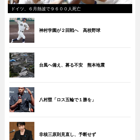
ドイツ、６月熱波で９６００人死亡
神村学園が２回戦へ 高校野球
台風へ備え、募る不安 熊本地震
八村塁「ロス五輪で１勝を」
非核三原則見直し、予断せず