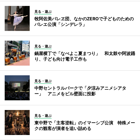
見る・遊ぶ
牧阿佐美バレヱ団、なかのZEROで子どものための
バレエ公演「シンデレラ」
見る・遊ぶ
鍋屋横丁で「なべよこ夏まつり」 和太鼓や阿波踊
り、子ども向け電子工作も
見る・遊ぶ
中野セントラルパークで「夕涼みアニメシアタ
ー」 アニメをビル壁面に投影
見る・遊ぶ
東中野で「主客逆転」のイマーシブ公演 特殊メー
クの観客が演者を追い詰める