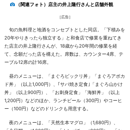
（関連フォト）店主の井上隆行さんと店舗外観
［広告］
旬の魚料理と地酒をコンセプトとした同店。「下積みを
20年やりきったら独立する」と和食店で修業を重ねてき
た店主の井上隆行さんが、18歳から20年間の修業を経
て、念願だった店を構えた。席数は、カウンター4席、テ
ーブル12席の計16席。
昼のメニューは、「まぐろビックリ丼」「まぐろアボカ
ド丼」（以上1,000円）、｢サバ焼き定食｣「まぐろ山かけ
丼」（以上900円）、「お刺身定食」「海鮮丼」（以上
1,200円）などのほか、ランチビール（300円）やコーヒ
ー（100円）などのドリンクも用意する。
夜のメニューは、「天然生本マグロ」（1,680円）、