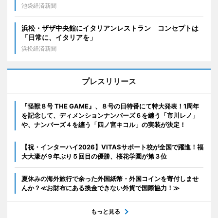
池袋経済新聞
浜松・ザザ中央館にイタリアンレストラン コンセプトは
「日常に、イタリアを」
浜松経済新聞
プレスリリース
『怪獣８号 THE GAME』、８号の日特番にて特大発表！1周年
を記念して、ディメンションナンバーズ６を纏う「市川レノ」
や、ナンバーズ４を纏う「四ノ宮キコル」の実装が決定！
【祝・インターハイ2026】VITASサポート校が全国で躍進！福
大大濠が９年ぶり５回目の優勝、桜花学園が第３位
夏休みの海外旅行で余った外国紙幣・外国コインを寄付しませ
んか？≪お財布にある換金できない外貨で国際協力！≫
もっと見る