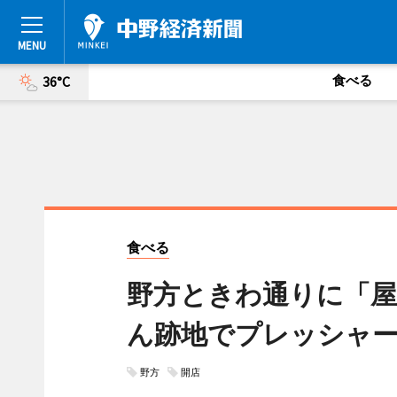
食べる
36°C
食べる
野方ときわ通りに「
ん跡地でプレッシャ
野方
開店