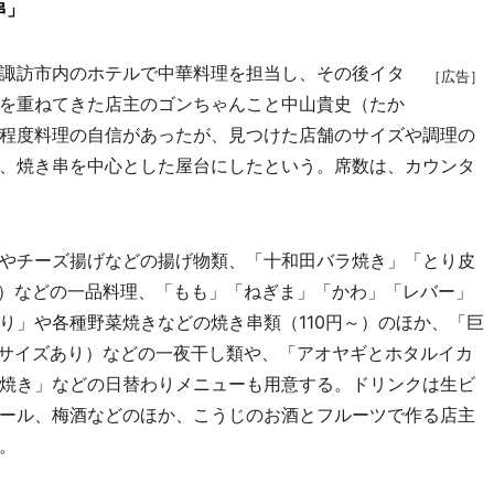
串」
諏訪市内のホテルで中華料理を担当し、その後イタ
［広告］
を重ねてきた店主のゴンちゃんこと中山貴史（たか
程度料理の自信があったが、見つけた店舗のサイズや調理の
、焼き串を中心とした屋台にしたという。席数は、カウンタ
やチーズ揚げなどの揚げ物類、「十和田バラ焼き」「とり皮
円）などの一品料理、「もも」「ねぎま」「かわ」「レバー」
り」や各種野菜焼きなどの焼き串類（110円～）のほか、「巨
フサイズあり）などの一夜干し類や、「アオヤギとホタルイカ
焼き」などの日替わりメニューも用意する。ドリンクは生ビ
ール、梅酒などのほか、こうじのお酒とフルーツで作る店主
。