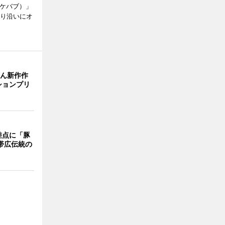
ズケバブ）」
通り沿いにオ
さん新作作
ションプリ
差点に「豚
 帯広伝統の