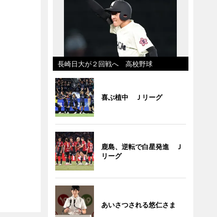
長崎日大が２回戦へ 高校野球
喜ぶ植中 Ｊリーグ
鹿島、逆転で白星発進 Ｊ
リーグ
あいさつされる悠仁さま