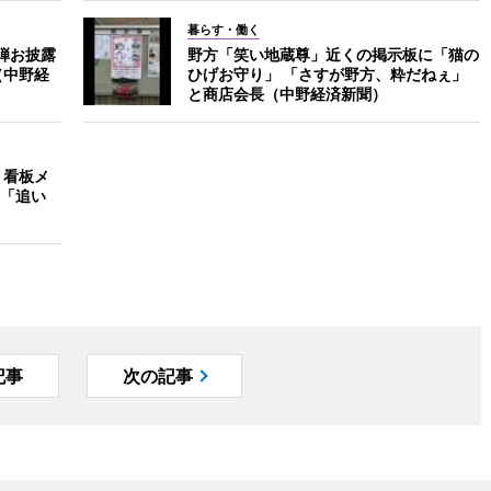
暮らす・働く
弾お披露
野方「笑い地蔵尊」近くの掲示板に「猫の
（中野経
ひげお守り」 「さすが野方、粋だねぇ」
と商店会長（中野経済新聞）
 看板メ
「追い
記事
次の記事