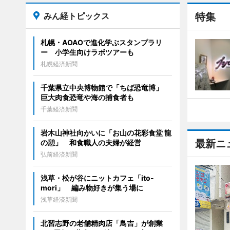
みん経トピックス
特集
札幌・AOAOで進化学ぶスタンプラリ
ー 小学生向けラボツアーも
札幌経済新聞
千葉県立中央博物館で「ちば恐竜博」
巨大肉食恐竜や海の捕食者も
千葉経済新聞
岩木山神社向かいに「お山の花彩食堂 龍
最新ニ
の憩」 和食職人の夫婦が経営
弘前経済新聞
浅草・松が谷にニットカフェ「ito-
mori」 編み物好きが集う場に
浅草経済新聞
北習志野の老舗精肉店「鳥吉」が創業