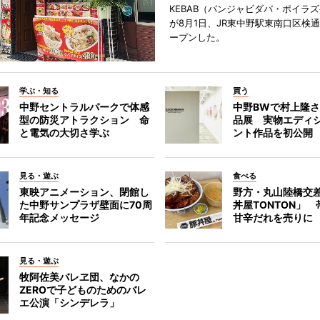
KEBAB（パンジャビダバ・ポイラ
が8月1日、JR東中野駅東南口区検
ープンした。
学ぶ・知る
買う
中野セントラルパークで体感
中野BWで村上隆
型の防災アトラクション 命
品展 実物エディ
と電気の大切さ学ぶ
ント作品を初公開
見る・遊ぶ
食べる
東映アニメーション、閉館し
野方・丸山陸橋交
た中野サンプラザ壁面に70周
丼屋TONTON」
年記念メッセージ
甘辛だれを売りに
見る・遊ぶ
牧阿佐美バレヱ団、なかの
ZEROで子どものためのバレ
エ公演「シンデレラ」