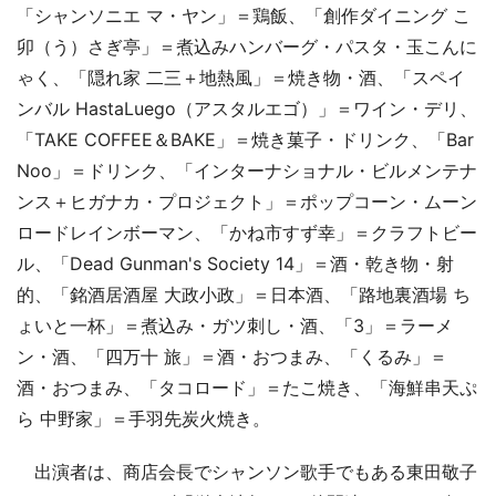
「シャンソニエ マ・ヤン」＝鶏飯、「創作ダイニング こ
卯（う）さぎ亭」＝煮込みハンバーグ・パスタ・玉こんに
ゃく、「隠れ家 二三＋地熱風」＝焼き物・酒、「スペイ
ンバル HastaLuego（アスタルエゴ）」＝ワイン・デリ、
「TAKE COFFEE＆BAKE」＝焼き菓子・ドリンク、「Bar
Noo」＝ドリンク、「インターナショナル・ビルメンテナ
ンス＋ヒガナカ・プロジェクト」＝ポップコーン・ムーン
ロードレインボーマン、「かね市すず幸」＝クラフトビー
ル、「Dead Gunman's Society 14」＝酒・乾き物・射
的、「銘酒居酒屋 大政小政」＝日本酒、「路地裏酒場 ち
ょいと一杯」＝煮込み・ガツ刺し・酒、「3」＝ラーメ
ン・酒、「四万十 旅」＝酒・おつまみ、「くるみ」＝
酒・おつまみ、「タコロード」＝たこ焼き、「海鮮串天ぷ
ら 中野家」＝手羽先炭火焼き。
出演者は、商店会長でシャンソン歌手でもある東田敬子