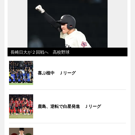
長崎日大が２回戦へ 高校野球
喜ぶ植中 Ｊリーグ
鹿島、逆転で白星発進 Ｊリーグ