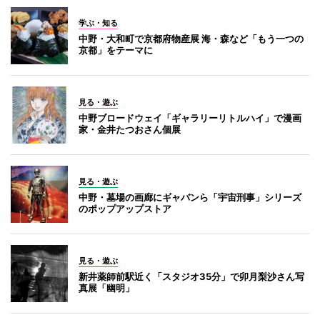
学ぶ・知る
中野・大和町で京都府物産展 海・森など「もう一つの
京都」をテーマに
見る・遊ぶ
中野ブロードウェイ「ギャラリーリトルハイ」で漫画
家・金井たつおさん個展
見る・遊ぶ
中野・墓場の画廊にギャバンら「宇宙刑事」シリーズ
のポップアップストア
見る・遊ぶ
新井薬師前駅近く「スタジオ35分」で卯月梨沙さん写
真展「幽明」