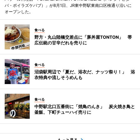
バ・ポイラズケバブ）」が8月1日、JR東中野駅東南口区検通り沿いに
オープンした。
食べる
野方・丸山陸橋交差点に「豚丼屋TONTON」 帯
広伝統の甘辛だれを売りに
食べる
沼袋駅周辺で「夏だ、浴衣だ、ナッツ祭り！」 浴
衣特典や流しそうめんも
食べる
中野駅北口五番街に「焼鳥のんき」 炭火焼き鳥と
釜飯、下町チューハイ売りに
もっと見る