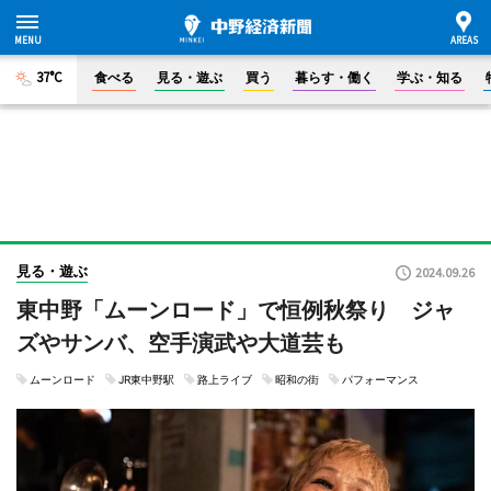
37°C
食べる
見る・遊ぶ
買う
暮らす・働く
学ぶ・知る
見る・遊ぶ
2024.09.26
東中野「ムーンロード」で恒例秋祭り ジャ
ズやサンバ、空手演武や大道芸も
ムーンロード
JR東中野駅
路上ライブ
昭和の街
パフォーマンス