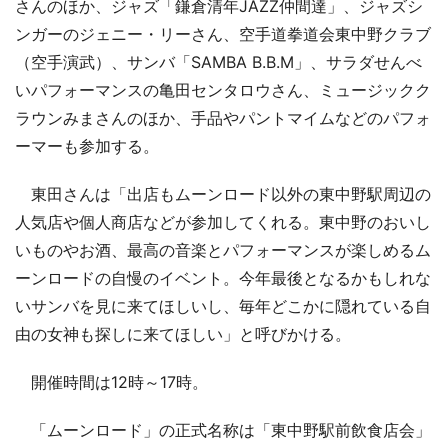
さんのほか、ジャズ「鎌倉清年JAZZ仲間達」、ジャズシ
ンガーのジェニー・リーさん、空手道拳道会東中野クラブ
（空手演武）、サンバ「SAMBA B.B.M」、サラダせんべ
いパフォーマンスの亀田センタロウさん、ミュージックク
ラウンみまさんのほか、手品やパントマイムなどのパフォ
ーマーも参加する。
東田さんは「出店もムーンロード以外の東中野駅周辺の
人気店や個人商店などが参加してくれる。東中野のおいし
いものやお酒、最高の音楽とパフォーマンスが楽しめるム
ーンロードの自慢のイベント。今年最後となるかもしれな
いサンバを見に来てほしいし、毎年どこかに隠れている自
由の女神も探しに来てほしい」と呼びかける。
開催時間は12時～17時。
「ムーンロード」の正式名称は「東中野駅前飲食店会」