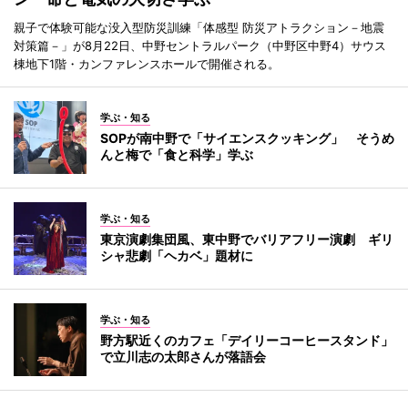
親子で体験可能な没入型防災訓練「体感型 防災アトラクション－地震
対策篇－」が8月22日、中野セントラルパーク（中野区中野4）サウス
棟地下1階・カンファレンスホールで開催される。
学ぶ・知る
SOPが南中野で「サイエンスクッキング」 そうめ
んと梅で「食と科学」学ぶ
学ぶ・知る
東京演劇集団風、東中野でバリアフリー演劇 ギリ
シャ悲劇「ヘカベ」題材に
学ぶ・知る
野方駅近くのカフェ「デイリーコーヒースタンド」
で立川志の太郎さんが落語会