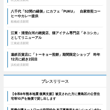
八千代「52間の縁側」にカフェ「PUKU」 自家焙煎コー
ヒーやカレー提供
船橋経済新聞
江東・清澄白河の雑貨店、猫アイテム専門店「ネコシカ」
としてリニューアル
江東経済新聞
遠鉄百貨店に「トーキョー煎餅」期間限定ショップ 昨年
12月に続き2回目
浜松経済新聞
プレスリリース
【令和8年熊本地震 復興支援】被災された方に豊島区の公営住
宅等10戸を無償で貸し出します
医療介護ネットワーク協同組合 本店事務所をサンシャイン60へ