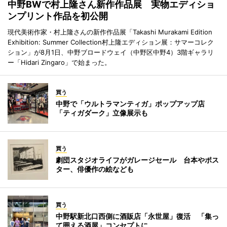
中野BWで村上隆さん新作作品展 実物エディショ
ンプリント作品を初公開
現代美術作家・村上隆さんの新作作品展「Takashi Murakami Edition
Exhibition: Summer Collection村上隆エディション展：サマーコレク
ション」が8月1日、中野ブロードウェイ（中野区中野4）3階ギャラリ
ー「Hidari Zingaro」で始まった。
買う
中野で「ウルトラマンティガ」ポップアップ店
「ティガダーク」立像展示も
買う
劇団スタジオライフがガレージセール 台本やポス
ター、俳優作の絵なども
買う
中野駅新北口西側に酒販店「永世屋」復活 「集っ
て囲える酒屋」コンセプトに