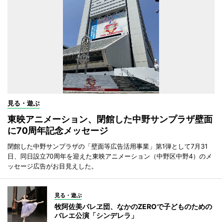
見る・遊ぶ
東映アニメーション、閉館した中野サンプラザ壁面
に70周年記念メッセージ
閉館した中野サンプラザの「壁面等広告活用事業」第1弾として7月31
日、同日設立70周年を迎えた東映アニメーション（中野区中野4）のメ
ッセージ広告がお目見えした。
見る・遊ぶ
牧阿佐美バレヱ団、なかのZEROで子どものための
バレエ公演「シンデレラ」