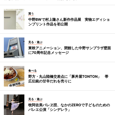
買う
中野BWで村上隆さん新作作品展 実物エディショ
ンプリント作品を初公開
見る・遊ぶ
東映アニメーション、閉館した中野サンプラザ壁面
に70周年記念メッセージ
食べる
野方・丸山陸橋交差点に「豚丼屋TONTON」 帯
広伝統の甘辛だれを売りに
見る・遊ぶ
牧阿佐美バレヱ団、なかのZEROで子どものための
バレエ公演「シンデレラ」