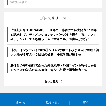
浜松経済新聞
プレスリリース
『怪獣８号 THE GAME』、８号の日特番にて特大発表！1周年
を記念して、ディメンションナンバーズ６を纏う「市川レノ」
や、ナンバーズ４を纏う「四ノ宮キコル」の実装が決定！
【祝・インターハイ2026】VITASサポート校が全国で躍進！福
大大濠が９年ぶり５回目の優勝、桜花学園が第３位
夏休みの海外旅行で余った外国紙幣・外国コインを寄付しませ
んか？≪お財布にある換金できない外貨で国際協力！≫
もっと見る
食べる
見る・遊ぶ
買う