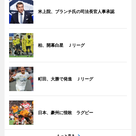
米上院、ブランチ氏の司法長官人事承認
柏、開幕白星 Ｊリーグ
町田、大勝で発進 Ｊリーグ
日本、豪州に惜敗 ラグビー
もっと見る