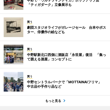
中野で「ウルトラマンティガ」ポップアップ店
「ティガダーク」立像展示も
買う
劇団スタジオライフがガレージセール 台本やポス
ター、俳優作の絵なども
買う
中野駅新北口西側に酒販店「永世屋」復活 「集っ
て囲える酒屋」コンセプトに
買う
中野セントラルパークで「MOTTAINAIフリマ」
中古品や手作り品など
もっと見る