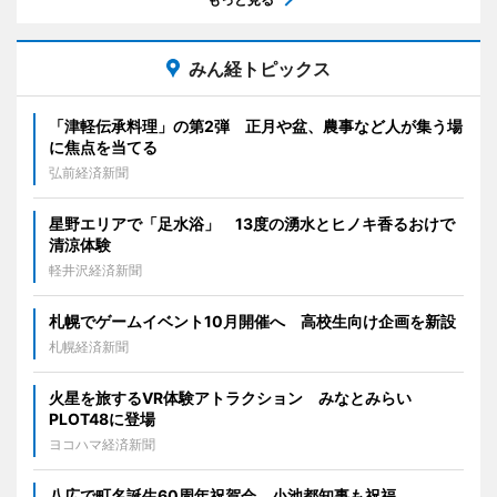
みん経トピックス
「津軽伝承料理」の第2弾 正月や盆、農事など人が集う場
に焦点を当てる
弘前経済新聞
星野エリアで「足水浴」 13度の湧水とヒノキ香るおけで
清涼体験
軽井沢経済新聞
札幌でゲームイベント10月開催へ 高校生向け企画を新設
札幌経済新聞
火星を旅するVR体験アトラクション みなとみらい
PLOT48に登場
ヨコハマ経済新聞
八広で町名誕生60周年祝賀会 小池都知事も祝福