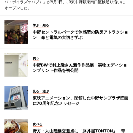
バ・ポイラズケバブ）」が8月1日、JR東中野駅東南口区検通り沿いに
オープンした。
学ぶ・知る
中野セントラルパークで体感型の防災アトラクショ
ン 命と電気の大切さ学ぶ
買う
中野BWで村上隆さん新作作品展 実物エディショ
ンプリント作品を初公開
見る・遊ぶ
東映アニメーション、閉館した中野サンプラザ壁面
に70周年記念メッセージ
食べる
野方・丸山陸橋交差点に「豚丼屋TONTON」 帯