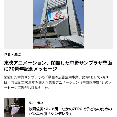
見る・遊ぶ
東映アニメーション、閉館した中野サンプラザ壁面
に70周年記念メッセージ
閉館した中野サンプラザの「壁面等広告活用事業」第1弾として7月31
日、同日設立70周年を迎えた東映アニメーション（中野区中野4）のメ
ッセージ広告がお目見えした。
見る・遊ぶ
牧阿佐美バレヱ団、なかのZEROで子どものための
バレエ公演「シンデレラ」