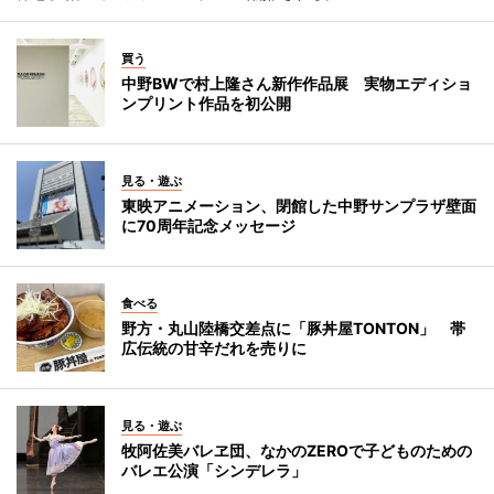
買う
中野BWで村上隆さん新作作品展 実物エディショ
ンプリント作品を初公開
見る・遊ぶ
東映アニメーション、閉館した中野サンプラザ壁面
に70周年記念メッセージ
食べる
野方・丸山陸橋交差点に「豚丼屋TONTON」 帯
広伝統の甘辛だれを売りに
見る・遊ぶ
牧阿佐美バレヱ団、なかのZEROで子どものための
バレエ公演「シンデレラ」