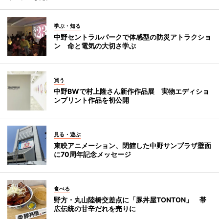
学ぶ・知る
中野セントラルパークで体感型の防災アトラクショ
ン 命と電気の大切さ学ぶ
買う
中野BWで村上隆さん新作作品展 実物エディショ
ンプリント作品を初公開
見る・遊ぶ
東映アニメーション、閉館した中野サンプラザ壁面
に70周年記念メッセージ
食べる
野方・丸山陸橋交差点に「豚丼屋TONTON」 帯
広伝統の甘辛だれを売りに