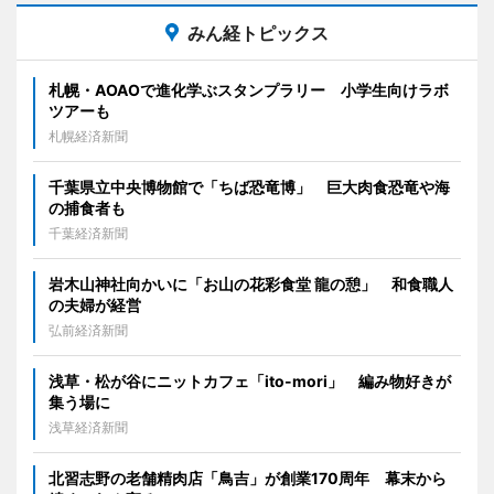
みん経トピックス
札幌・AOAOで進化学ぶスタンプラリー 小学生向けラボ
ツアーも
札幌経済新聞
千葉県立中央博物館で「ちば恐竜博」 巨大肉食恐竜や海
の捕食者も
千葉経済新聞
岩木山神社向かいに「お山の花彩食堂 龍の憩」 和食職人
の夫婦が経営
弘前経済新聞
浅草・松が谷にニットカフェ「ito-mori」 編み物好きが
集う場に
浅草経済新聞
北習志野の老舗精肉店「鳥吉」が創業170周年 幕末から