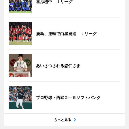
喜ぶ植中 Ｊリーグ
鹿島、逆転で白星発進 Ｊリーグ
あいさつされる悠仁さま
プロ野球・西武２―５ソフトバンク
もっと見る