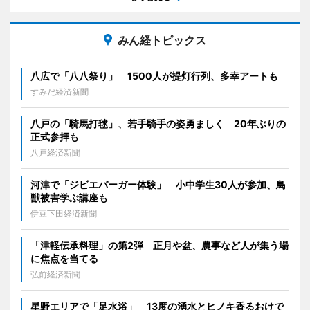
みん経トピックス
八広で「八八祭り」 1500人が提灯行列、多幸アートも
すみだ経済新聞
八戸の「騎馬打毬」、若手騎手の姿勇ましく 20年ぶりの
正式参拝も
八戸経済新聞
河津で「ジビエバーガー体験」 小中学生30人が参加、鳥
獣被害学ぶ講座も
伊豆下田経済新聞
「津軽伝承料理」の第2弾 正月や盆、農事など人が集う場
に焦点を当てる
弘前経済新聞
星野エリアで「足水浴」 13度の湧水とヒノキ香るおけで