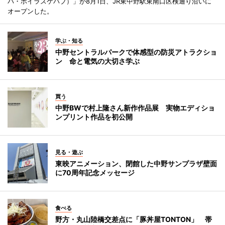
バ・ポイラズケバブ）」が8月1日、JR東中野駅東南口区検通り沿いに
オープンした。
学ぶ・知る
中野セントラルパークで体感型の防災アトラクショ
ン 命と電気の大切さ学ぶ
買う
中野BWで村上隆さん新作作品展 実物エディショ
ンプリント作品を初公開
見る・遊ぶ
東映アニメーション、閉館した中野サンプラザ壁面
に70周年記念メッセージ
食べる
野方・丸山陸橋交差点に「豚丼屋TONTON」 帯